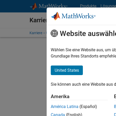
Weiter zum Inhalt
Produkte
Lösung
Karriere bei MathWorks
Website auswähl
Karriere – Übersicht
Stellensuche
Niederlassunge
Wählen Sie eine Website aus, um üb
FILTER:
Grundlage Ihres Standorts empfehle
United States
Derzeit
Sie könn
Sie können auch eine Website aus d
Stellen f
Aktualis
Amerika
Es wurde
América Latina
(Español)
Region a
Canada
(English)