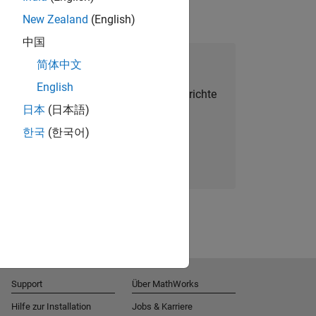
New Zealand
(English)
中国
alent Network beitreten
简体中文
English
Sie personalisierte Stellenangebote, Berichte
日本
(日本語)
und Unternehmensneuigkeiten.
한국
(한국어)
Melden Sie sich noch heute an
Support
Über MathWorks
Hilfe zur Installation
Jobs & Karriere