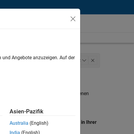
unt
en und Angebote anzuzeigen. Auf der
rations
Marketing Communications
+
2
n entsprechen.
eigen
. Wenn Sie noch immer keine offenen
 Mitglied unseres
Talent-Netzwerks
, um
Asien-Pazifik
en Standort, um alle Stellenangebote in Ihrer
Australia
(English)
India
(English)