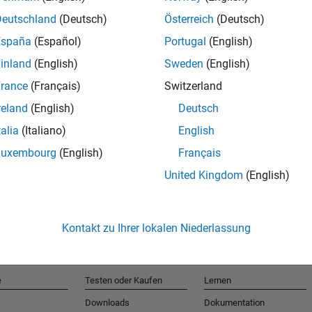
Deutschland
(Deutsch)
Österreich
(Deutsch)
España
(Español)
Portugal
(English)
T
inland
(English)
Sweden
(English)
rance
(Français)
Switzerland
Erhalten 
reland
(English)
Deutsch
talia
(Italiano)
English
Luxembourg
(English)
Français
United Kingdom
(English)
Kontakt zu Ihrer lokalen Niederlassung
e
Testen oder Kaufen
Lernen
Downloads
Dokumentation