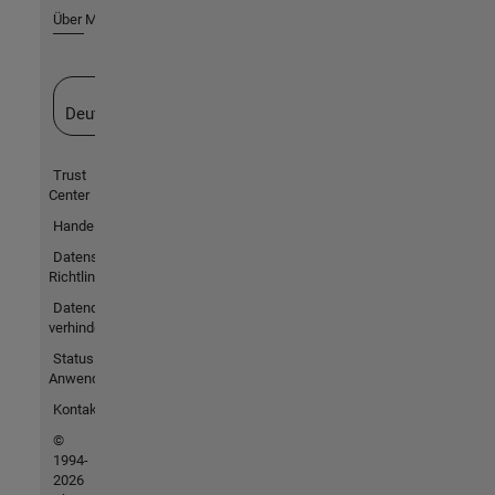
Über MathWorks
Website auswählen
Deutschland
Trust
Center
Handelsmarken
Datenschutz-
Richtlinien
Datendiebstahl
verhindern
Status von
Anwendungen
Kontakt
©
1994-
2026