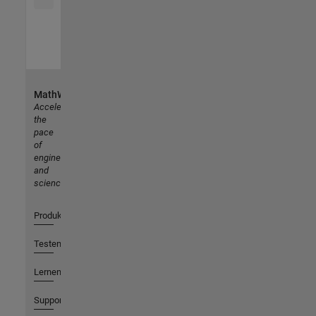
MathWorks
Accelerating
the
pace
of
engineering
and
science
Produkte
Testen oder Kaufen
Lernen
Support