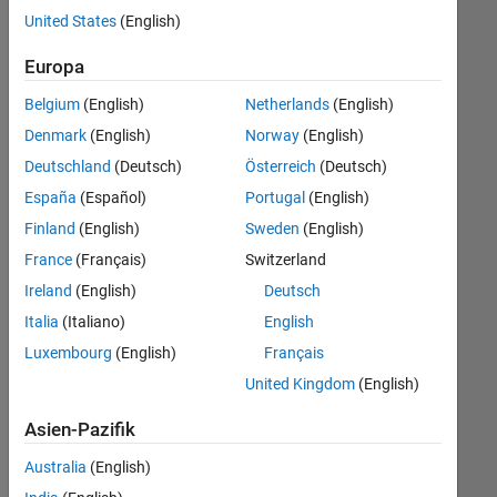
offenen
United States
(English)
Stellen,
die
Europa
Ihren
Suchkriterien
Belgium
(English)
Netherlands
(English)
entsprechen.
Denmark
(English)
Norway
(English)
Sie
Deutschland
(Deutsch)
Österreich
(Deutsch)
können
die
España
(Español)
Portugal
(English)
Suchkriterien
Finland
(English)
Sweden
(English)
weiter
France
(Français)
Switzerland
fassen
oder
Ireland
(English)
Deutsch
alle
Italia
(Italiano)
English
Stellenangebote
Luxembourg
(English)
Français
anzeigen
.
Wenn
United Kingdom
(English)
Sie
Asien-Pazifik
noch
immer
Australia
(English)
keine