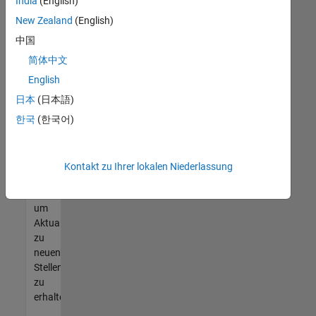
offenen
India
(English)
Stellen
New Zealand
(English)
finden
中国
können,
die
简体中文
Ihren
English
Qualifikationen
日本
(日本語)
entsprechen,
werden
한국
(한국어)
Sie
Mitglied
unseres
Kontakt zu Ihrer lokalen Niederlassung
Talent-
Netzwerks
,
um
Aktualisierungen
zu
neuen
Stellenangeboten
zu
erhalten.