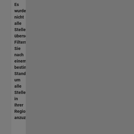
Es
wurden
nicht
alle
Stellen
übersetzt.
Filtern
Sie
nach
einem
bestimmten
Standort,
um
alle
Stellenangebote
in
Ihrer
Region
anzuzeigen.