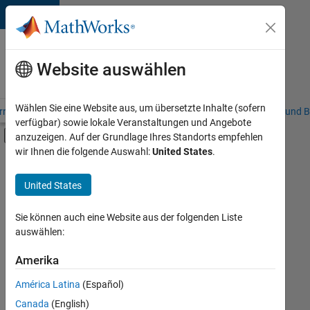
Weiter zum Inhalt
Karriere
bei
Website auswählen
MathWorks
Wählen Sie eine Website aus, um übersetzte Inhalte (sofern
riere – Übersicht
Stellensuche
Niederlassungen
Studierende und B
verfügbar) sowie lokale Veranstaltungen und Angebote
Umschaltung für Off-Canvas-Navigation
anzuzeigen. Auf der Grundlage Ihres Standorts empfehlen
Hauptinhalt
wir Ihnen die folgende Auswahl:
United States
.
FILTER:
Information Technology
United States
+
5
Education Sales
Inside Sales
Sie können auch eine Website aus der folgenden Liste
auswählen:
Sales Operations
Finance and Operations
Amerika
Derzeit
gibt
Human Resources
América Latina
(Español)
es
keine
Canada
(English)