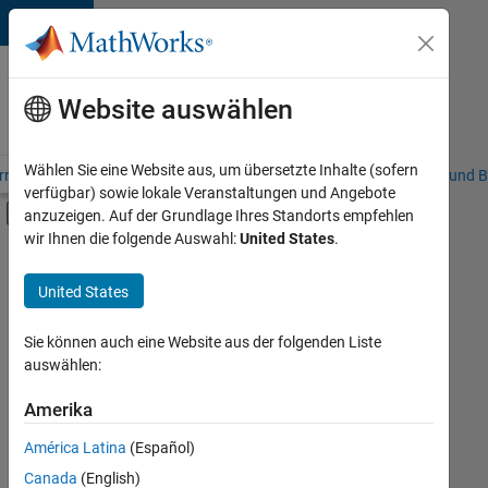
Weiter zum Inhalt
Karriere
bei
Website auswählen
MathWorks
Wählen Sie eine Website aus, um übersetzte Inhalte (sofern
riere – Übersicht
Stellensuche
Niederlassungen
Studierende und B
verfügbar) sowie lokale Veranstaltungen und Angebote
Umschaltung für Off-Canvas-Navigation
anzuzeigen. Auf der Grundlage Ihres Standorts empfehlen
Hauptinhalt
wir Ihnen die folgende Auswahl:
United States
.
FILTER:
Information Technology
United States
+
6
Commercial Sales
Inside Sales
Sie können auch eine Website aus der folgenden Liste
auswählen:
Sales Operations
Marketing Communications
Amerika
Derzeit
gibt
Finance and Operations
América Latina
(Español)
es
Human Resources
keine
Canada
(English)