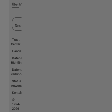
Über MathWorks
Website auswählen
Deutschland
Trust
Center
Handelsmarken
Datenschutz-
Richtlinien
Datendiebstahl
verhindern
Status von
Anwendungen
Kontakt
©
1994-
2026