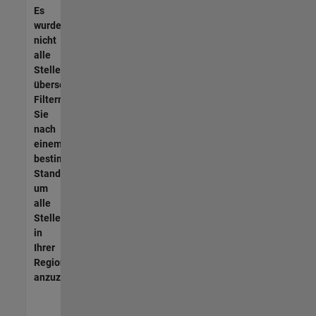
Es
wurden
nicht
alle
Stellen
übersetzt.
Filtern
Sie
nach
einem
bestimmten
Standort,
um
alle
Stellenangebote
in
Ihrer
Region
anzuzeigen.