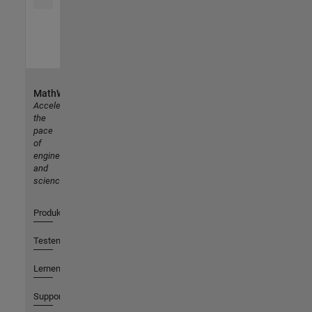
MathWorks
Accelerating
the
pace
of
engineering
and
science
Produkte
Testen oder Kaufen
Lernen
Support