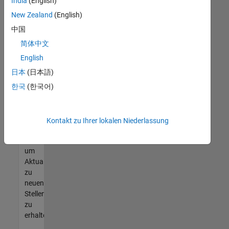
offenen
India
(English)
Stellen
New Zealand
(English)
finden
中国
können,
die
简体中文
Ihren
English
Qualifikationen
日本
(日本語)
entsprechen,
werden
한국
(한국어)
Sie
Mitglied
unseres
Kontakt zu Ihrer lokalen Niederlassung
Talent-
Netzwerks
,
um
Aktualisierungen
zu
neuen
Stellenangeboten
zu
erhalten.