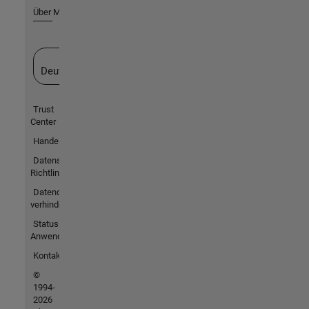
Über MathWorks
Website auswählen
Deutschland
Trust
Center
Handelsmarken
Datenschutz-
Richtlinien
Datendiebstahl
verhindern
Status von
Anwendungen
Kontakt
©
1994-
2026