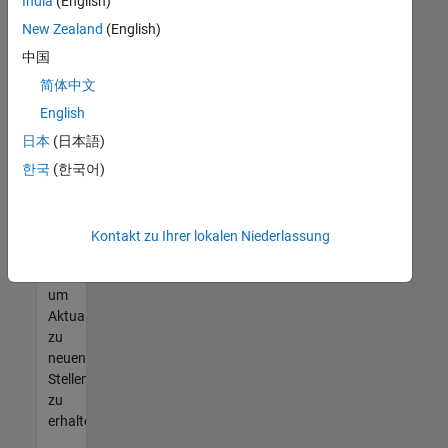
offenen
India
(English)
Stellen
New Zealand
(English)
finden
中国
können,
die
简体中文
Ihren
English
Qualifikationen
日本
(日本語)
entsprechen,
werden
한국
(한국어)
Sie
Mitglied
unseres
Kontakt zu Ihrer lokalen Niederlassung
Talent-
Netzwerks
,
um
Aktualisierungen
zu
neuen
Stellenangeboten
zu
erhalten.