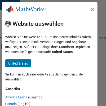
Weiter zum Inhalt
Karriere
bei
Website auswählen
MathWorks
Wählen Sie eine Website aus, um übersetzte Inhalte (sofern
riere – Übersicht
Stellensuche
Niederlassungen
Studierende und B
verfügbar) sowie lokale Veranstaltungen und Angebote
Umschaltung für Off-Canvas-Navigation
anzuzeigen. Auf der Grundlage Ihres Standorts empfehlen
Hauptinhalt
wir Ihnen die folgende Auswahl:
United States
.
FILTER:
Information Technology
United States
+
5
Commercial Sales
Inside Sales
Sie können auch eine Website aus der folgenden Liste
auswählen:
Sales Operations
Finance and Operations
Amerika
Derzeit
gibt
Human Resources
América Latina
(Español)
es
keine
Canada
(English)