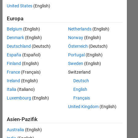
offenen
United States
(English)
Stellen,
die
Europa
Ihren
Suchkriterien
Belgium
(English)
Netherlands
(English)
entsprechen.
Denmark
(English)
Norway
(English)
Sie
Deutschland
(Deutsch)
Österreich
(Deutsch)
können
die
España
(Español)
Portugal
(English)
Suchkriterien
Finland
(English)
Sweden
(English)
weiter
France
(Français)
Switzerland
fassen
oder
Ireland
(English)
Deutsch
alle
Italia
(Italiano)
English
Stellenangebote
Luxembourg
(English)
Français
anzeigen
.
Wenn
United Kingdom
(English)
Sie
Asien-Pazifik
noch
immer
Australia
(English)
keine