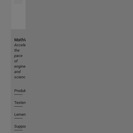
MathWorks
Accelerating
the
pace
of
engineering
and
science
Produkte
Testen oder Kaufen
Lernen
Support