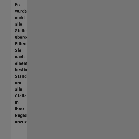
Es
wurden
nicht
alle
Stellen
übersetzt.
Filtern
Sie
nach
einem
bestimmten
Standort,
um
alle
Stellenangebote
in
Ihrer
Region
anzuzeigen.