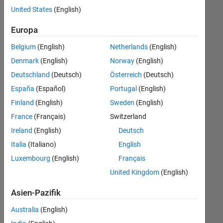
offenen
United States
(English)
Stellen,
die
Europa
Ihren
Suchkriterien
Belgium
(English)
Netherlands
(English)
entsprechen.
Denmark
(English)
Norway
(English)
Sie
Deutschland
(Deutsch)
Österreich
(Deutsch)
können
die
España
(Español)
Portugal
(English)
Suchkriterien
Finland
(English)
Sweden
(English)
weiter
France
(Français)
Switzerland
fassen
oder
Ireland
(English)
Deutsch
alle
Italia
(Italiano)
English
Stellenangebote
Luxembourg
(English)
Français
anzeigen
.
Wenn
United Kingdom
(English)
Sie
Asien-Pazifik
noch
immer
Australia
(English)
keine