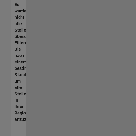
Es
wurden
nicht
alle
Stellen
übersetzt.
Filtern
Sie
nach
einem
bestimmten
Standort,
um
alle
Stellenangebote
in
Ihrer
Region
anzuzeigen.