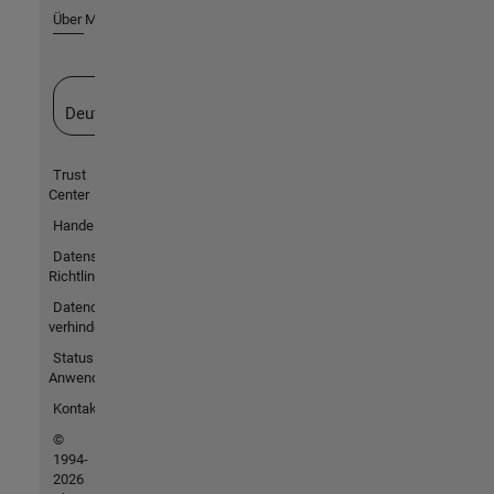
Über MathWorks
Website auswählen
Deutschland
Trust
Center
Handelsmarken
Datenschutz-
Richtlinien
Datendiebstahl
verhindern
Status von
Anwendungen
Kontakt
©
1994-
2026