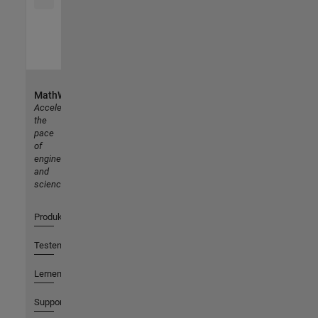
MathWorks
Accelerating
the
pace
of
engineering
and
science
Produkte
Testen oder Kaufen
Lernen
Support