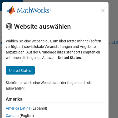
Weiter zum Inhalt
Karriere
bei
Website auswählen
MathWorks
Wählen Sie eine Website aus, um übersetzte Inhalte (sofern
riere – Übersicht
Stellensuche
Niederlassungen
Studierende und B
verfügbar) sowie lokale Veranstaltungen und Angebote
Umschaltung für Off-Canvas-Navigation
anzuzeigen. Auf der Grundlage Ihres Standorts empfehlen
Hauptinhalt
wir Ihnen die folgende Auswahl:
United States
.
FILTER:
Information Technology
United States
+
5
Commercial Sales
Customer Support
Sie können auch eine Website aus der folgenden Liste
auswählen:
Marketing Communications
Marketing Services
Amerika
Derzeit
gibt
Finance and Operations
América Latina
(Español)
es
keine
Canada
(English)