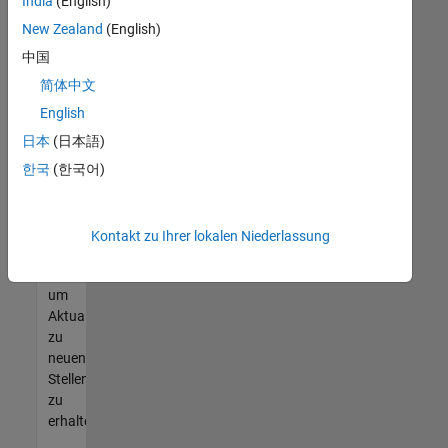
offenen
India
(English)
Stellen
New Zealand
(English)
finden
中国
können,
die
简体中文
Ihren
English
Qualifikationen
日本
(日本語)
entsprechen,
werden
한국
(한국어)
Sie
Mitglied
unseres
Kontakt zu Ihrer lokalen Niederlassung
Talent-
Netzwerks
,
um
Aktualisierungen
zu
neuen
Stellenangeboten
zu
erhalten.