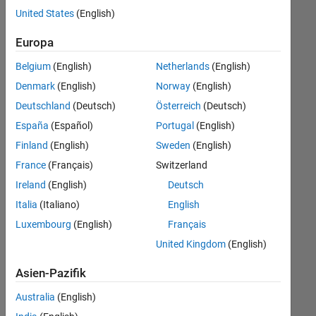
offenen
United States
(English)
Stellen,
die
Europa
Ihren
Suchkriterien
Belgium
(English)
Netherlands
(English)
entsprechen.
Denmark
(English)
Norway
(English)
Sie
Deutschland
(Deutsch)
Österreich
(Deutsch)
können
die
España
(Español)
Portugal
(English)
Suchkriterien
Finland
(English)
Sweden
(English)
weiter
France
(Français)
Switzerland
fassen
oder
Ireland
(English)
Deutsch
alle
Italia
(Italiano)
English
Stellenangebote
Luxembourg
(English)
Français
anzeigen
.
Wenn
United Kingdom
(English)
Sie
Asien-Pazifik
noch
immer
Australia
(English)
keine