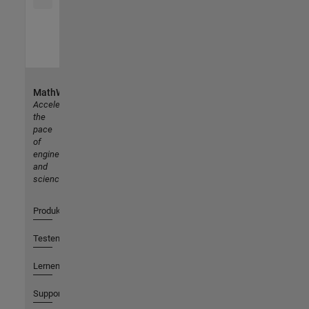
MathWorks
Accelerating
the
pace
of
engineering
and
science
Produkte
Testen oder Kaufen
Lernen
Support