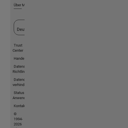
Über MathWorks
Website auswählen
Deutschland
Trust
Center
Handelsmarken
Datenschutz-
Richtlinien
Datendiebstahl
verhindern
Status von
Anwendungen
Kontakt
©
1994-
2026