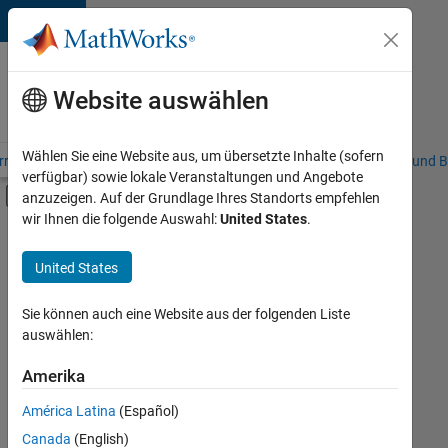
Weiter zum Inhalt
Karriere
bei
Website auswählen
MathWorks
Wählen Sie eine Website aus, um übersetzte Inhalte (sofern
riere – Übersicht
Stellensuche
Niederlassungen
Studierende und B
verfügbar) sowie lokale Veranstaltungen und Angebote
Umschaltung für Off-Canvas-Navigation
anzuzeigen. Auf der Grundlage Ihres Standorts empfehlen
Hauptinhalt
wir Ihnen die folgende Auswahl:
United States
.
FILTER:
Information Technology
United States
+
5
Commercial Sales
Customer Support
Sie können auch eine Website aus der folgenden Liste
auswählen:
Education Sales
Marketing Communications
Amerika
Derzeit
gibt
Human Resources
América Latina
(Español)
es
keine
Canada
(English)