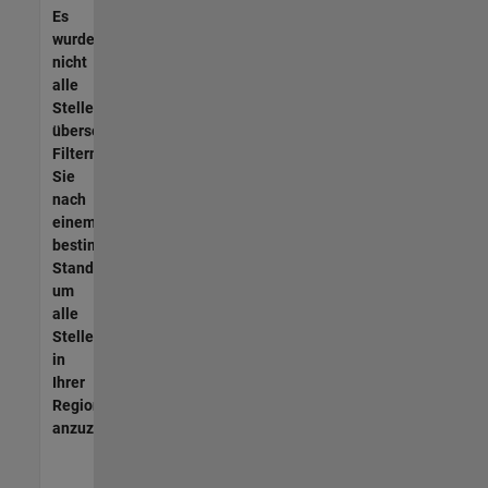
Es
wurden
nicht
alle
Stellen
übersetzt.
Filtern
Sie
nach
einem
bestimmten
Standort,
um
alle
Stellenangebote
in
Ihrer
Region
anzuzeigen.