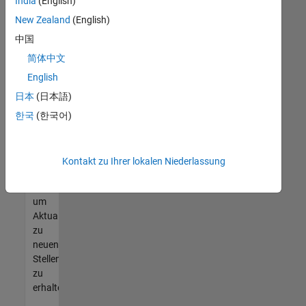
offenen
India
(English)
Stellen
New Zealand
(English)
finden
中国
können,
die
简体中文
Ihren
English
Qualifikationen
日本
(日本語)
entsprechen,
werden
한국
(한국어)
Sie
Mitglied
unseres
Kontakt zu Ihrer lokalen Niederlassung
Talent-
Netzwerks
,
um
Aktualisierungen
zu
neuen
Stellenangeboten
zu
erhalten.