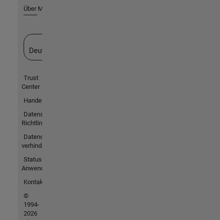
Über MathWorks
Website auswählen
Deutschland
Trust
Center
Handelsmarken
Datenschutz-
Richtlinien
Datendiebstahl
verhindern
Status von
Anwendungen
Kontakt
©
1994-
2026