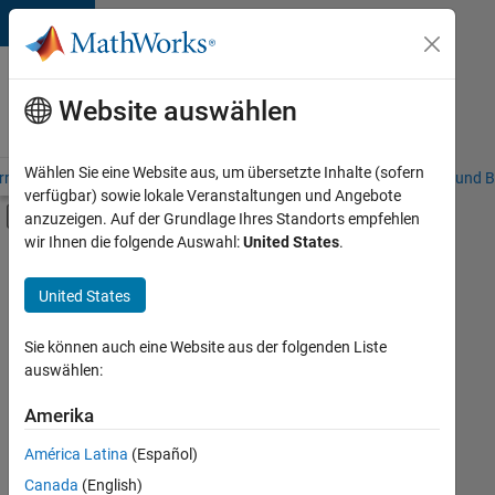
Weiter zum Inhalt
Karriere
bei
Website auswählen
MathWorks
Wählen Sie eine Website aus, um übersetzte Inhalte (sofern
riere – Übersicht
Stellensuche
Niederlassungen
Studierende und B
verfügbar) sowie lokale Veranstaltungen und Angebote
Umschaltung für Off-Canvas-Navigation
anzuzeigen. Auf der Grundlage Ihres Standorts empfehlen
Hauptinhalt
wir Ihnen die folgende Auswahl:
United States
.
FILTER:
Commercial Sales
United States
+
6
Customer Support
Education Sales
Sie können auch eine Website aus der folgenden Liste
auswählen:
Inside Sales
Marketing Services
Amerika
Derzeit
gibt
Finance and Operations
América Latina
(Español)
es
Human Resources
keine
Canada
(English)