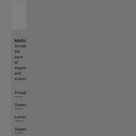
MathWorks
Accelerating
the
pace
of
engineering
and
science
Produkte
Testen oder Kaufen
Lernen
Support