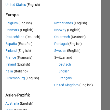
offenen
United States
(English)
Stellen,
die
Europa
Ihren
Suchkriterien
Belgium
(English)
Netherlands
(English)
entsprechen.
Denmark
(English)
Norway
(English)
Sie
Deutschland
(Deutsch)
Österreich
(Deutsch)
können
die
España
(Español)
Portugal
(English)
Suchkriterien
Finland
(English)
Sweden
(English)
weiter
France
(Français)
Switzerland
fassen
oder
Ireland
(English)
Deutsch
alle
Italia
(Italiano)
English
Stellenangebote
Luxembourg
(English)
Français
anzeigen
.
Wenn
United Kingdom
(English)
Sie
Asien-Pazifik
noch
immer
Australia
(English)
keine