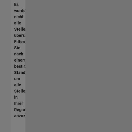
Es
wurden
nicht
alle
Stellen
übersetzt.
Filtern
Sie
nach
einem
bestimmten
Standort,
um
alle
Stellenangebote
in
Ihrer
Region
anzuzeigen.