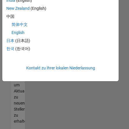
offenen
India
(English)
Stellen
New Zealand
(English)
finden
中国
können,
die
简体中文
Ihren
English
Qualifikationen
日本
(日本語)
entsprechen,
werden
한국
(한국어)
Sie
Mitglied
unseres
Kontakt zu Ihrer lokalen Niederlassung
Talent-
Netzwerks
,
um
Aktualisierungen
zu
neuen
Stellenangeboten
zu
erhalten.