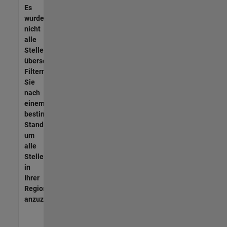
Es
wurden
nicht
alle
Stellen
übersetzt.
Filtern
Sie
nach
einem
bestimmten
Standort,
um
alle
Stellenangebote
in
Ihrer
Region
anzuzeigen.