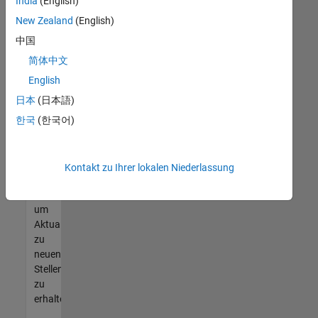
offenen
India
(English)
Stellen
New Zealand
(English)
finden
中国
können,
die
简体中文
Ihren
English
Qualifikationen
日本
(日本語)
entsprechen,
werden
한국
(한국어)
Sie
Mitglied
unseres
Kontakt zu Ihrer lokalen Niederlassung
Talent-
Netzwerks
,
um
Aktualisierungen
zu
neuen
Stellenangeboten
zu
erhalten.