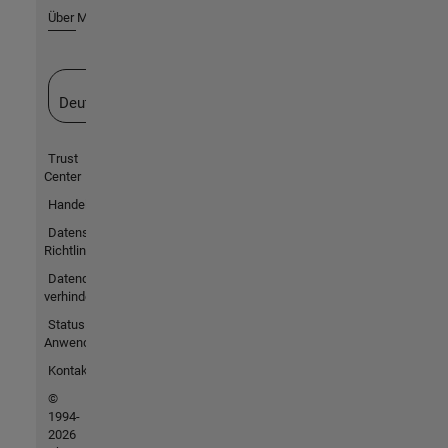
Über MathWorks
Website auswählen
Deutschland
Trust
Center
Handelsmarken
Datenschutz-
Richtlinien
Datendiebstahl
verhindern
Status von
Anwendungen
Kontakt
©
1994-
2026