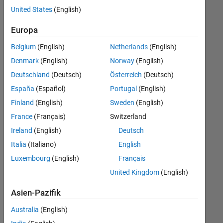
offenen
United States
(English)
Stellen,
die
Europa
Ihren
Suchkriterien
Belgium
(English)
Netherlands
(English)
entsprechen.
Denmark
(English)
Norway
(English)
Sie
Deutschland
(Deutsch)
Österreich
(Deutsch)
können
die
España
(Español)
Portugal
(English)
Suchkriterien
Finland
(English)
Sweden
(English)
weiter
France
(Français)
Switzerland
fassen
oder
Ireland
(English)
Deutsch
alle
Italia
(Italiano)
English
Stellenangebote
Luxembourg
(English)
Français
anzeigen
.
Wenn
United Kingdom
(English)
Sie
Asien-Pazifik
noch
immer
Australia
(English)
keine