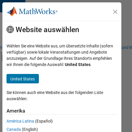
Weiter zum Inhalt
Karriere
bei
Website auswählen
MathWorks
Wählen Sie eine Website aus, um übersetzte Inhalte (sofern
riere – Übersicht
Stellensuche
Niederlassungen
Studierende und B
verfügbar) sowie lokale Veranstaltungen und Angebote
Umschaltung für Off-Canvas-Navigation
anzuzeigen. Auf der Grundlage Ihres Standorts empfehlen
Hauptinhalt
wir Ihnen die folgende Auswahl:
United States
.
FILTER:
Information Technology
United States
+
6
Commercial Sales
Education Sales
Sie können auch eine Website aus der folgenden Liste
auswählen:
Sales Operations
Marketing Communications
Amerika
Derzeit
gibt
Marketing Services
América Latina
(Español)
es
Human Resources
keine
Canada
(English)