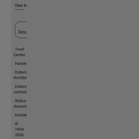
Über MathWorks
Website auswählen
Deutschland
Trust
Center
Handelsmarken
Datenschutz-
Richtlinien
Datendiebstahl
verhindern
Status von
Anwendungen
Kontakt
©
1994-
2026