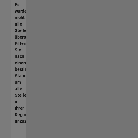
Es
wurden
nicht
alle
Stellen
übersetzt.
Filtern
Sie
nach
einem
bestimmten
Standort,
um
alle
Stellenangebote
in
Ihrer
Region
anzuzeigen.