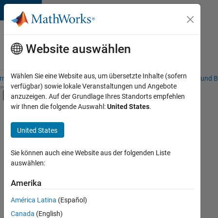
Weiter zum Inhalt
Karriere
bei
Website auswählen
MathWorks
Wählen Sie eine Website aus, um übersetzte Inhalte (sofern
riere – Übersicht
Stellensuche
Niederlassungen
Studierende und B
verfügbar) sowie lokale Veranstaltungen und Angebote
Umschaltung für Off-Canvas-Navigation
anzuzeigen. Auf der Grundlage Ihres Standorts empfehlen
Hauptinhalt
wir Ihnen die folgende Auswahl:
United States
.
FILTER:
Commercial Sales
United States
+
5
Education Sales
Marketing Communications
Sie können auch eine Website aus der folgenden Liste
auswählen:
Marketing Services
Finance and Operations
Amerika
Derzeit
gibt
Legal
América Latina
(Español)
es
keine
Canada
(English)