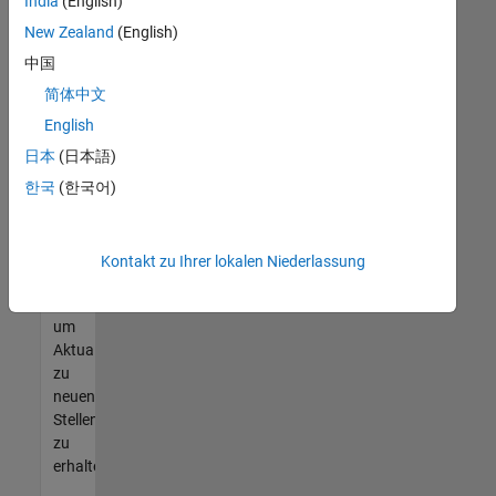
offenen
India
(English)
Stellen
New Zealand
(English)
finden
中国
können,
die
简体中文
Ihren
English
Qualifikationen
日本
(日本語)
entsprechen,
werden
한국
(한국어)
Sie
Mitglied
unseres
Kontakt zu Ihrer lokalen Niederlassung
Talent-
Netzwerks
,
um
Aktualisierungen
zu
neuen
Stellenangeboten
zu
erhalten.