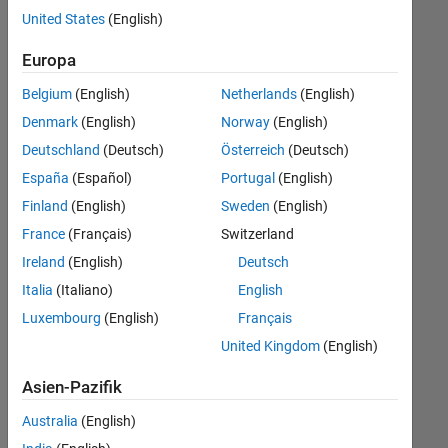
offenen
United States
(English)
Stellen,
die
Europa
Ihren
Suchkriterien
Belgium
(English)
Netherlands
(English)
entsprechen.
Denmark
(English)
Norway
(English)
Sie
Deutschland
(Deutsch)
Österreich
(Deutsch)
können
die
España
(Español)
Portugal
(English)
Suchkriterien
Finland
(English)
Sweden
(English)
weiter
France
(Français)
Switzerland
fassen
oder
Ireland
(English)
Deutsch
alle
Italia
(Italiano)
English
Stellenangebote
Luxembourg
(English)
Français
anzeigen
.
Wenn
United Kingdom
(English)
Sie
Asien-Pazifik
noch
immer
Australia
(English)
keine