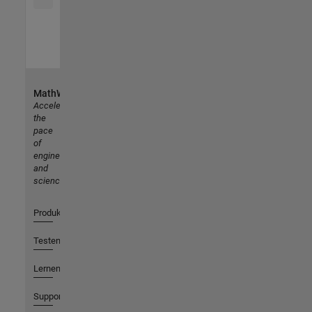
MathWorks
Accelerating
the
pace
of
engineering
and
science
Produkte
Testen oder Kaufen
Lernen
Support