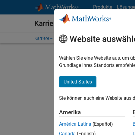
Weiter zum Inhalt
Produkte
Lösung
Karriere bei MathWorks
Website auswähl
Karriere – Übersicht
Stellensuche
Niederlassunge
Wählen Sie eine Website aus, um üb
FILTER:
Grundlage Ihres Standorts empfehle
United States
Derzeit
Sie könn
Sie können auch eine Website aus d
Stellen f
Aktualis
Amerika
Es wurde
América Latina
(Español)
Region a
Canada
(English)