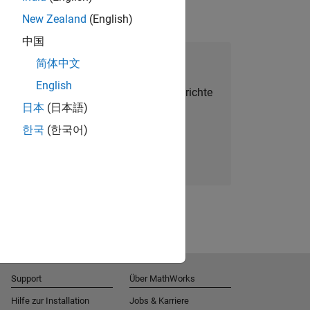
New Zealand
(English)
中国
alent Network beitreten
简体中文
English
Sie personalisierte Stellenangebote, Berichte
日本
(日本語)
und Unternehmensneuigkeiten.
한국
(한국어)
Melden Sie sich noch heute an
Support
Über MathWorks
Hilfe zur Installation
Jobs & Karriere