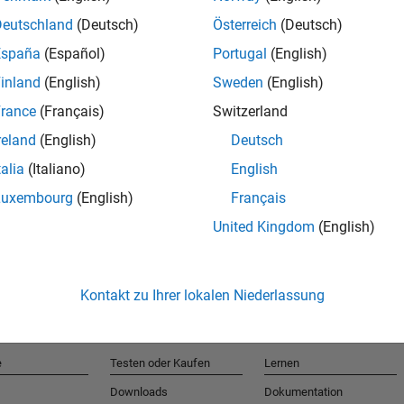
Deutschland
(Deutsch)
Österreich
(Deutsch)
España
(Español)
Portugal
(English)
T
inland
(English)
Sweden
(English)
rance
(Français)
Switzerland
Erhalten 
reland
(English)
Deutsch
talia
(Italiano)
English
Luxembourg
(English)
Français
United Kingdom
(English)
Kontakt zu Ihrer lokalen Niederlassung
e
Testen oder Kaufen
Lernen
Downloads
Dokumentation