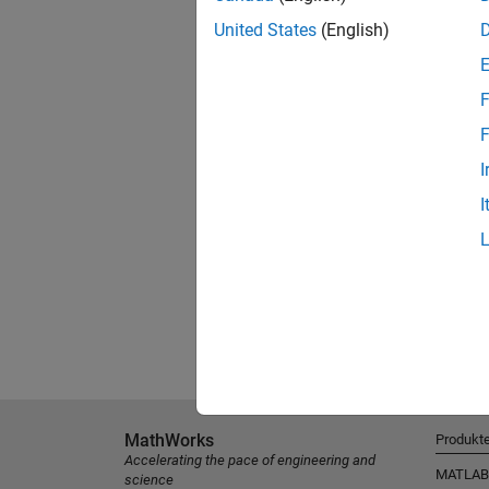
United States
(English)
F
F
I
I
MathWorks
Produkt
Accelerating the pace of engineering and
MATLAB
science