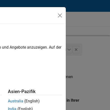
unt
en und Angebote anzuzeigen. Auf der
keting Communications
+
2
n entsprechen.
eigen
. Wenn Sie noch immer keine offenen
 Mitglied unseres
Talent-Netzwerks
, um
Asien-Pazifik
en Standort, um alle Stellenangebote in Ihrer
Australia
(English)
India
(English)