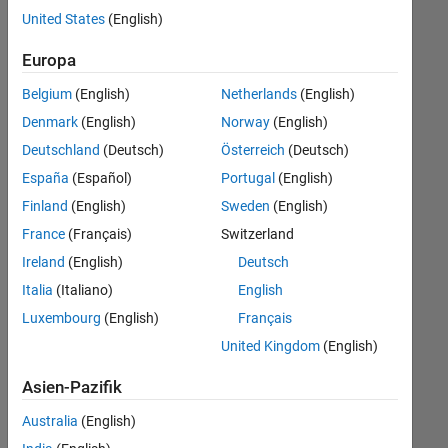
offenen
United States
(English)
Stellen,
die
Europa
Ihren
Suchkriterien
Belgium
(English)
Netherlands
(English)
entsprechen.
Denmark
(English)
Norway
(English)
Sie
Deutschland
(Deutsch)
Österreich
(Deutsch)
können
die
España
(Español)
Portugal
(English)
Suchkriterien
Finland
(English)
Sweden
(English)
weiter
France
(Français)
Switzerland
fassen
oder
Ireland
(English)
Deutsch
alle
Italia
(Italiano)
English
Stellenangebote
Luxembourg
(English)
Français
anzeigen
.
Wenn
United Kingdom
(English)
Sie
Asien-Pazifik
noch
immer
Australia
(English)
keine