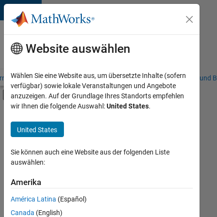
Weiter zum Inhalt
Karriere
bei
Website auswählen
MathWorks
Wählen Sie eine Website aus, um übersetzte Inhalte (sofern
riere – Übersicht
Stellensuche
Niederlassungen
Studierende und B
verfügbar) sowie lokale Veranstaltungen und Angebote
Umschaltung für Off-Canvas-Navigation
anzuzeigen. Auf der Grundlage Ihres Standorts empfehlen
Hauptinhalt
wir Ihnen die folgende Auswahl:
United States
.
FILTER:
Information Technology
United States
+
4
Commercial Sales
Education Sales
Sie können auch eine Website aus der folgenden Liste
auswählen:
Finance and Operations
Legal
Amerika
Derzeit
gibt
América Latina
(Español)
es
keine
Canada
(English)