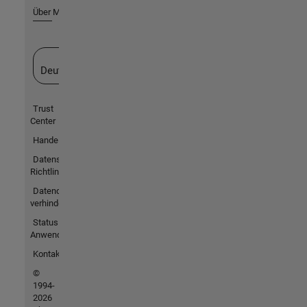
Über MathWorks
Website auswählen
Deutschland
Trust
Center
Handelsmarken
Datenschutz-
Richtlinien
Datendiebstahl
verhindern
Status von
Anwendungen
Kontakt
©
1994-
2026