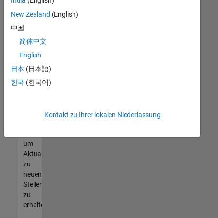
offenen
India
(English)
Stellen
New Zealand
(English)
finden
中国
können,
die
简体中文
Ihren
English
Qualifikationen
日本
(日本語)
entsprechen,
werden
한국
(한국어)
Sie
Mitglied
unseres
Kontakt zu Ihrer lokalen Niederlassung
Talent-
Netzwerks
,
um
Aktualisierungen
zu
neuen
Stellenangeboten
zu
erhalten.