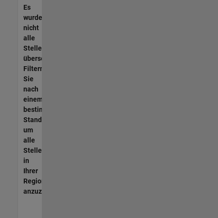
Es
wurden
nicht
alle
Stellen
übersetzt.
Filtern
Sie
nach
einem
bestimmten
Standort,
um
alle
Stellenangebote
in
Ihrer
Region
anzuzeigen.