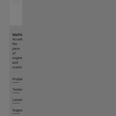
MathWorks
Accelerating
the
pace
of
engineering
and
science
Produkte
Testen oder Kaufen
Lernen
Support