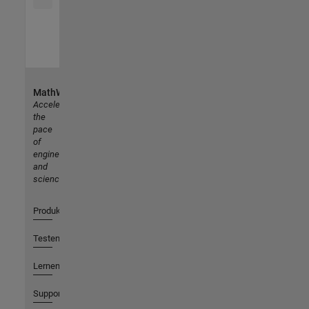
MathWorks
Accelerating
the
pace
of
engineering
and
science
Produkte
Testen oder Kaufen
Lernen
Support