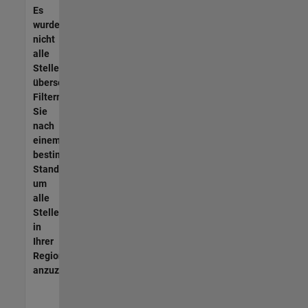
Es
wurden
nicht
alle
Stellen
übersetzt.
Filtern
Sie
nach
einem
bestimmten
Standort,
um
alle
Stellenangebote
in
Ihrer
Region
anzuzeigen.