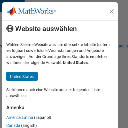
Weiter zum Inhalt
Karriere
bei
Website auswählen
MathWorks
Wählen Sie eine Website aus, um übersetzte Inhalte (sofern
riere – Übersicht
Stellensuche
Niederlassungen
Studierende und B
verfügbar) sowie lokale Veranstaltungen und Angebote
Umschaltung für Off-Canvas-Navigation
anzuzeigen. Auf der Grundlage Ihres Standorts empfehlen
Hauptinhalt
wir Ihnen die folgende Auswahl:
United States
.
FILTER:
Commercial Sales
United States
+
5
Education Sales
Inside Sales
Sie können auch eine Website aus der folgenden Liste
auswählen:
Sales Operations
Marketing Communications
Amerika
Derzeit
gibt
Marketing Services
América Latina
(Español)
es
keine
Canada
(English)