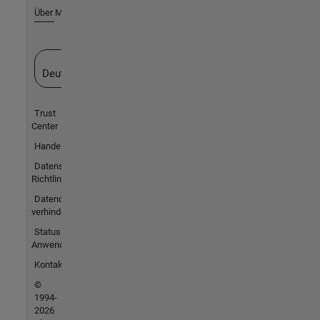
Über MathWorks
Website auswählen
Deutschland
Trust
Center
Handelsmarken
Datenschutz-
Richtlinien
Datendiebstahl
verhindern
Status von
Anwendungen
Kontakt
©
1994-
2026