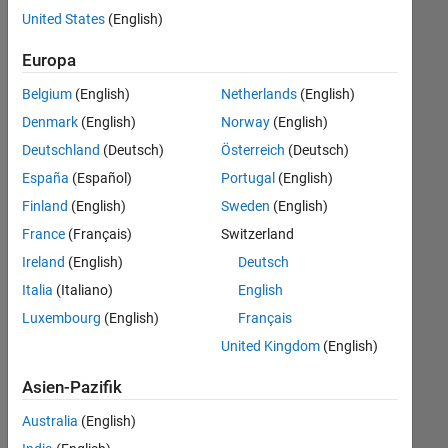
offenen
United States
(English)
Stellen,
die
Europa
Ihren
Suchkriterien
Belgium
(English)
Netherlands
(English)
entsprechen.
Denmark
(English)
Norway
(English)
Sie
Deutschland
(Deutsch)
Österreich
(Deutsch)
können
die
España
(Español)
Portugal
(English)
Suchkriterien
Finland
(English)
Sweden
(English)
weiter
France
(Français)
Switzerland
fassen
oder
Ireland
(English)
Deutsch
alle
Italia
(Italiano)
English
Stellenangebote
Luxembourg
(English)
Français
anzeigen
.
Wenn
United Kingdom
(English)
Sie
Asien-Pazifik
noch
immer
Australia
(English)
keine