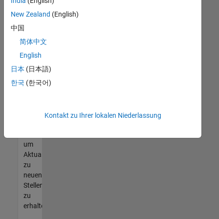
offenen
India
(English)
Stellen
New Zealand
(English)
finden
中国
können,
die
简体中文
Ihren
English
Qualifikationen
日本
(日本語)
entsprechen,
werden
한국
(한국어)
Sie
Mitglied
unseres
Kontakt zu Ihrer lokalen Niederlassung
Talent-
Netzwerks
,
um
Aktualisierungen
zu
neuen
Stellenangeboten
zu
erhalten.