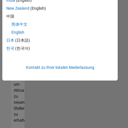
offenen
India
(English)
Stellen
New Zealand
(English)
finden
中国
können,
die
简体中文
Ihren
English
Qualifikationen
日本
(日本語)
entsprechen,
werden
한국
(한국어)
Sie
Mitglied
unseres
Kontakt zu Ihrer lokalen Niederlassung
Talent-
Netzwerks
,
um
Aktualisierungen
zu
neuen
Stellenangeboten
zu
erhalten.