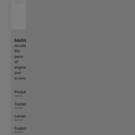
MathWorks
Accelerating
the
pace
of
engineering
and
science
Produkte
Testen oder Kaufen
Lernen
Support