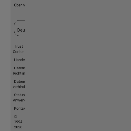
Über MathWorks
Website auswählen
Deutschland
Trust
Center
Handelsmarken
Datenschutz-
Richtlinien
Datendiebstahl
verhindern
Status von
Anwendungen
Kontakt
©
1994-
2026