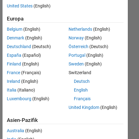
offenen
United States
(English)
Stellen,
die
Europa
Ihren
Suchkriterien
Belgium
(English)
Netherlands
(English)
entsprechen.
Denmark
(English)
Norway
(English)
Sie
Deutschland
(Deutsch)
Österreich
(Deutsch)
können
die
España
(Español)
Portugal
(English)
Suchkriterien
Finland
(English)
Sweden
(English)
weiter
France
(Français)
Switzerland
fassen
oder
Ireland
(English)
Deutsch
alle
Italia
(Italiano)
English
Stellenangebote
Luxembourg
(English)
Français
anzeigen
.
Wenn
United Kingdom
(English)
Sie
Asien-Pazifik
noch
immer
Australia
(English)
keine