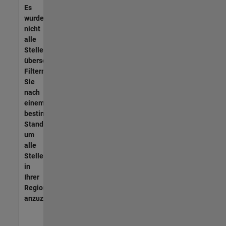
Es
wurden
nicht
alle
Stellen
übersetzt.
Filtern
Sie
nach
einem
bestimmten
Standort,
um
alle
Stellenangebote
in
Ihrer
Region
anzuzeigen.