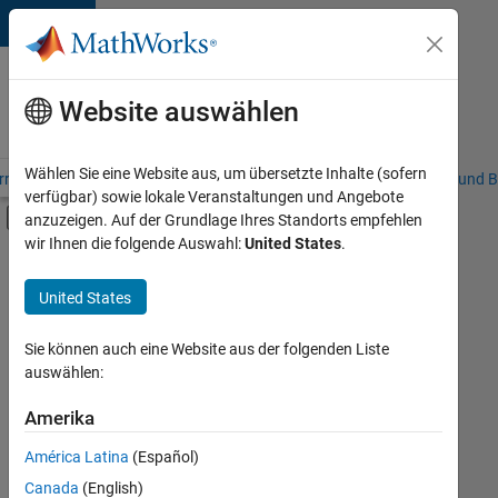
Weiter zum Inhalt
Karriere
bei
Website auswählen
MathWorks
Wählen Sie eine Website aus, um übersetzte Inhalte (sofern
riere – Übersicht
Stellensuche
Niederlassungen
Studierende und B
verfügbar) sowie lokale Veranstaltungen und Angebote
Umschaltung für Off-Canvas-Navigation
anzuzeigen. Auf der Grundlage Ihres Standorts empfehlen
Hauptinhalt
wir Ihnen die folgende Auswahl:
United States
.
FILTER:
Information Technology
United States
+
5
Customer Support
Inside Sales
Sie können auch eine Website aus der folgenden Liste
auswählen:
Marketing Communications
Business Model Team
Amerika
Derzeit
gibt
Finance and Operations
América Latina
(Español)
es
keine
Canada
(English)