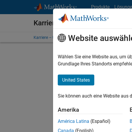
Weiter zum Inhalt
Produkte
Lösung
Karriere bei MathWorks
Website auswähl
Karriere – Übersicht
Stellensuche
Niederlassunge
Wählen Sie eine Website aus, um üb
FILTER:
Grundlage Ihres Standorts empfehle
United States
Derzeit
Sie könn
Sie können auch eine Website aus d
Stellen f
Aktualis
Amerika
Es wurde
América Latina
(Español)
Region a
Canada
(English)