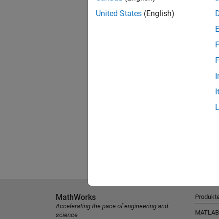
United States
(English)
F
F
I
I
MathWorks
Produkt
Accelerating the pace of engineering and
MATLAB
science