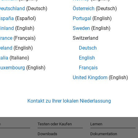
Deutschland
(Deutsch)
Österreich
(Deutsch)
España
(Español)
Portugal
(English)
T
inland
(English)
Sweden
(English)
rance
(Français)
Switzerland
Erhalten 
reland
(English)
Deutsch
talia
(Italiano)
English
Luxembourg
(English)
Français
United Kingdom
(English)
Kontakt zu Ihrer lokalen Niederlassung
e
Testen oder Kaufen
Lernen
Downloads
Dokumentation