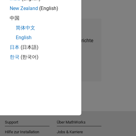
New Zealand
(English)
中国
alent Network beitreten
简体中文
English
Sie personalisierte Stellenangebote, Berichte
日本
(日本語)
und Unternehmensneuigkeiten.
한국
(한국어)
Melden Sie sich noch heute an
Support
Über MathWorks
Hilfe zur Installation
Jobs & Karriere