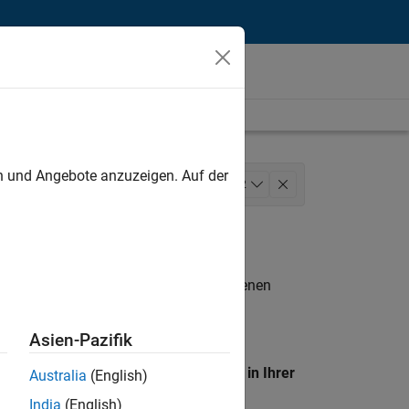
unt
en und Angebote anzuzeigen. Auf der
unications
Marketing Services
+
2
n entsprechen.
eigen
. Wenn Sie noch immer keine offenen
 Mitglied unseres
Talent-Netzwerks
, um
Asien-Pazifik
en Standort, um alle Stellenangebote in Ihrer
Australia
(English)
India
(English)