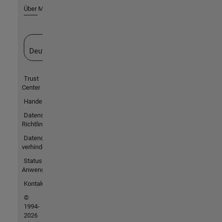
Über MathWorks
Website auswählen
Deutschland
Trust
Center
Handelsmarken
Datenschutz-
Richtlinien
Datendiebstahl
verhindern
Status von
Anwendungen
Kontakt
©
1994-
2026