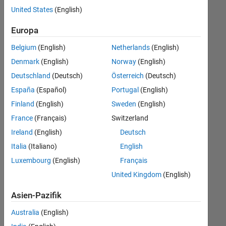
offenen
Human Resources
United States
(English)
Stellen,
die
Europa
Ihren
Suchkriterien
Belgium
(English)
Netherlands
(English)
entsprechen.
Denmark
(English)
Norway
(English)
Sie
Deutschland
(Deutsch)
Österreich
(Deutsch)
können
die
España
(Español)
Portugal
(English)
Suchkriterien
Finland
(English)
Sweden
(English)
weiter
France
(Français)
Switzerland
fassen
oder
Ireland
(English)
Deutsch
alle
Italia
(Italiano)
English
Stellenangebote
Luxembourg
(English)
Français
anzeigen
.
Wenn
United Kingdom
(English)
Sie
Asien-Pazifik
noch
immer
Australia
(English)
keine