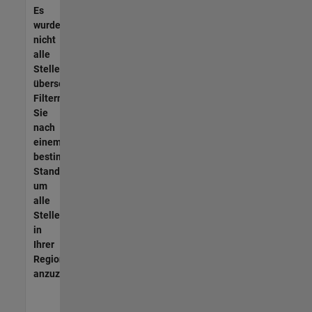
Es
wurden
nicht
alle
Stellen
übersetzt.
Filtern
Sie
nach
einem
bestimmten
Standort,
um
alle
Stellenangebote
in
Ihrer
Region
anzuzeigen.