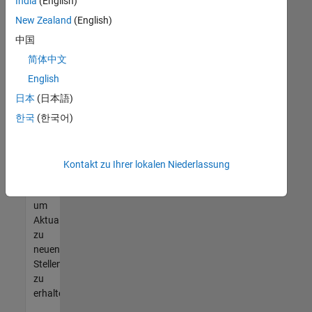
offenen
India
(English)
Stellen
New Zealand
(English)
finden
中国
können,
die
简体中文
Ihren
English
Qualifikationen
日本
(日本語)
entsprechen,
werden
한국
(한국어)
Sie
Mitglied
unseres
Kontakt zu Ihrer lokalen Niederlassung
Talent-
Netzwerks
,
um
Aktualisierungen
zu
neuen
Stellenangeboten
zu
erhalten.