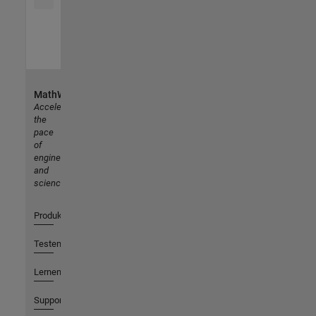
MathWorks
Accelerating
the
pace
of
engineering
and
science
Produkte
Testen oder Kaufen
Lernen
Support