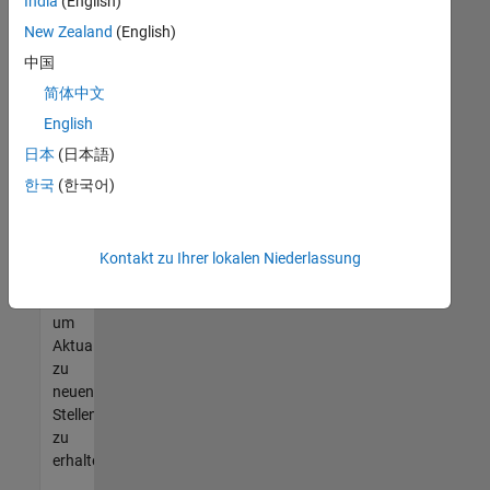
offenen
India
(English)
Stellen
New Zealand
(English)
finden
中国
können,
die
简体中文
Ihren
English
Qualifikationen
日本
(日本語)
entsprechen,
werden
한국
(한국어)
Sie
Mitglied
unseres
Kontakt zu Ihrer lokalen Niederlassung
Talent-
Netzwerks
,
um
Aktualisierungen
zu
neuen
Stellenangeboten
zu
erhalten.