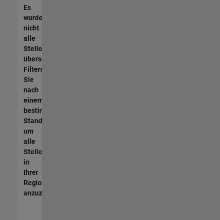
Es
wurden
nicht
alle
Stellen
übersetzt.
Filtern
Sie
nach
einem
bestimmten
Standort,
um
alle
Stellenangebote
in
Ihrer
Region
anzuzeigen.