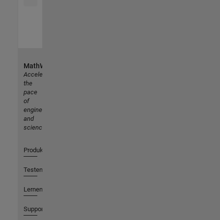
MathWorks
Accelerating
the
pace
of
engineering
and
science
Produkte
Testen oder Kaufen
Lernen
Support