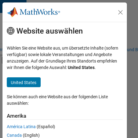
Weiter zum Inhalt
Karriere
bei
Website auswählen
MathWorks
Wählen Sie eine Website aus, um übersetzte Inhalte (sofern
riere – Übersicht
Stellensuche
Niederlassungen
Studierende und B
verfügbar) sowie lokale Veranstaltungen und Angebote
Umschaltung für Off-Canvas-Navigation
anzuzeigen. Auf der Grundlage Ihres Standorts empfehlen
Hauptinhalt
wir Ihnen die folgende Auswahl:
United States
.
FILTER:
Education Sales
United States
+
5
Inside Sales
Marketing Communications
Sie können auch eine Website aus der folgenden Liste
auswählen:
Marketing Services
Business Model Team
Amerika
Derzeit
gibt
Finance and Operations
América Latina
(Español)
es
keine
Canada
(English)