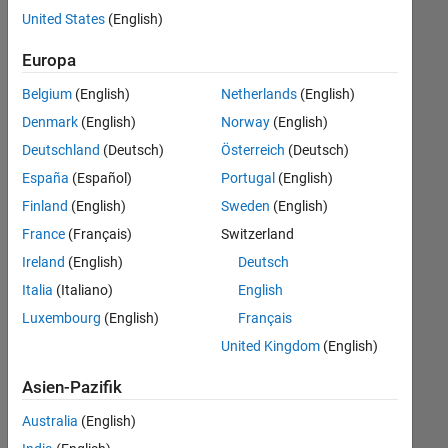
offenen
United States
(English)
Stellen,
die
Europa
Ihren
Suchkriterien
Belgium
(English)
Netherlands
(English)
entsprechen.
Denmark
(English)
Norway
(English)
Sie
Deutschland
(Deutsch)
Österreich
(Deutsch)
können
die
España
(Español)
Portugal
(English)
Suchkriterien
Finland
(English)
Sweden
(English)
weiter
France
(Français)
Switzerland
fassen
oder
Ireland
(English)
Deutsch
alle
Italia
(Italiano)
English
Stellenangebote
Luxembourg
(English)
Français
anzeigen
.
Wenn
United Kingdom
(English)
Sie
Asien-Pazifik
noch
immer
Australia
(English)
keine