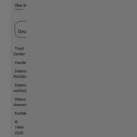
Über MathWorks
Website auswählen
Deutschland
Trust
Center
Handelsmarken
Datenschutz-
Richtlinien
Datendiebstahl
verhindern
Status von
Anwendungen
Kontakt
©
1994-
2026