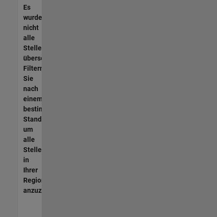
Es
wurden
nicht
alle
Stellen
übersetzt.
Filtern
Sie
nach
einem
bestimmten
Standort,
um
alle
Stellenangebote
in
Ihrer
Region
anzuzeigen.