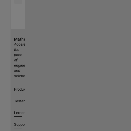
MathWorks
Accelerating
the
pace
of
engineering
and
science
Produkte
Testen oder Kaufen
Lernen
Support