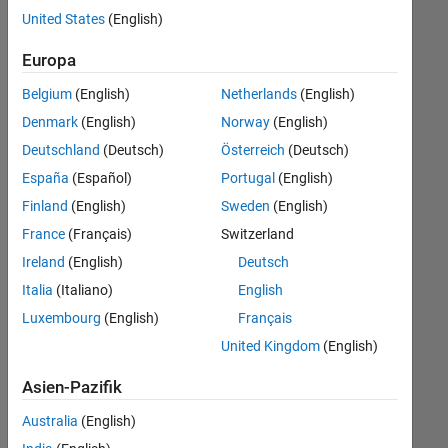
offenen
Human Resources
United States
(English)
Stellen,
die
Europa
Ihren
Suchkriterien
Belgium
(English)
Netherlands
(English)
entsprechen.
Denmark
(English)
Norway
(English)
Sie
Deutschland
(Deutsch)
Österreich
(Deutsch)
können
die
España
(Español)
Portugal
(English)
Suchkriterien
Finland
(English)
Sweden
(English)
weiter
France
(Français)
Switzerland
fassen
oder
Ireland
(English)
Deutsch
alle
Italia
(Italiano)
English
Stellenangebote
Luxembourg
(English)
Français
anzeigen
.
Wenn
United Kingdom
(English)
Sie
Asien-Pazifik
noch
immer
Australia
(English)
keine