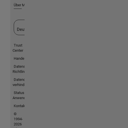
Über MathWorks
Website auswählen
Deutschland
Trust
Center
Handelsmarken
Datenschutz-
Richtlinien
Datendiebstahl
verhindern
Status von
Anwendungen
Kontakt
©
1994-
2026