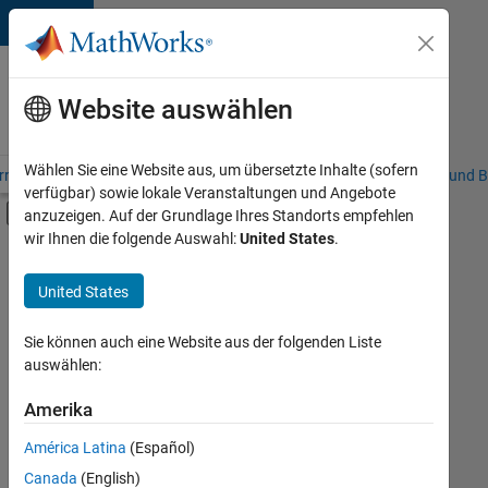
Weiter zum Inhalt
Karriere
bei
Website auswählen
MathWorks
Wählen Sie eine Website aus, um übersetzte Inhalte (sofern
riere – Übersicht
Stellensuche
Niederlassungen
Studierende und B
verfügbar) sowie lokale Veranstaltungen und Angebote
Umschaltung für Off-Canvas-Navigation
anzuzeigen. Auf der Grundlage Ihres Standorts empfehlen
Hauptinhalt
wir Ihnen die folgende Auswahl:
United States
.
FILTER:
Commercial Sales
United States
+
7
Customer Support
Education Sales
Sie können auch eine Website aus der folgenden Liste
auswählen:
Inside Sales
Sales Operations
Amerika
Derzeit
gibt
Marketing Communications
América Latina
(Español)
es
Business Model Team
keine
Canada
(English)