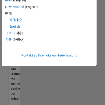
offenen
India
(English)
Stellen
New Zealand
(English)
finden
中国
können,
die
简体中文
Ihren
English
Qualifikationen
日本
(日本語)
entsprechen,
werden
한국
(한국어)
Sie
Mitglied
unseres
Kontakt zu Ihrer lokalen Niederlassung
Talent-
Netzwerks
,
um
Aktualisierungen
zu
neuen
Stellenangeboten
zu
erhalten.