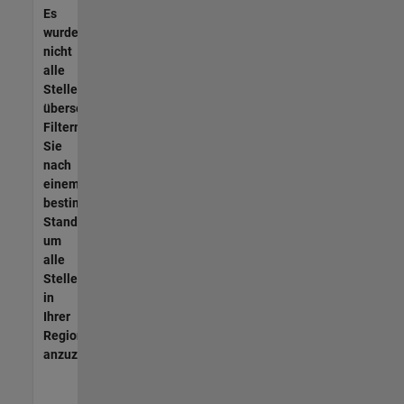
Es
wurden
nicht
alle
Stellen
übersetzt.
Filtern
Sie
nach
einem
bestimmten
Standort,
um
alle
Stellenangebote
in
Ihrer
Region
anzuzeigen.