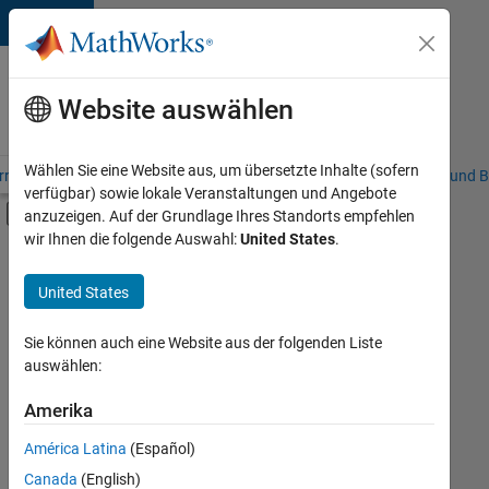
Weiter zum Inhalt
Karriere
bei
Website auswählen
MathWorks
Wählen Sie eine Website aus, um übersetzte Inhalte (sofern
riere – Übersicht
Stellensuche
Niederlassungen
Studierende und B
verfügbar) sowie lokale Veranstaltungen und Angebote
Umschaltung für Off-Canvas-Navigation
anzuzeigen. Auf der Grundlage Ihres Standorts empfehlen
Hauptinhalt
wir Ihnen die folgende Auswahl:
United States
.
FILTER:
Information Technology
United States
+
6
Customer Support
Education Sales
Sie können auch eine Website aus der folgenden Liste
auswählen:
Inside Sales
Marketing Communications
Amerika
Derzeit
gibt
Finance and Operations
América Latina
(Español)
es
Human Resources
keine
Canada
(English)