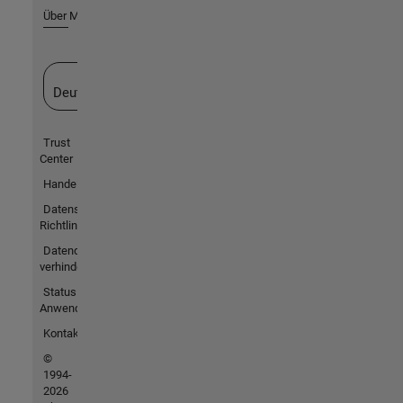
Über MathWorks
Website auswählen
Deutschland
Trust
Center
Handelsmarken
Datenschutz-
Richtlinien
Datendiebstahl
verhindern
Status von
Anwendungen
Kontakt
©
1994-
2026