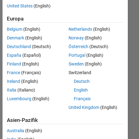
offenen
United States
(English)
Stellen,
die
Europa
Ihren
Suchkriterien
Belgium
(English)
Netherlands
(English)
entsprechen.
Denmark
(English)
Norway
(English)
Sie
Deutschland
(Deutsch)
Österreich
(Deutsch)
können
die
España
(Español)
Portugal
(English)
Suchkriterien
Finland
(English)
Sweden
(English)
weiter
France
(Français)
Switzerland
fassen
oder
Ireland
(English)
Deutsch
alle
Italia
(Italiano)
English
Stellenangebote
Luxembourg
(English)
Français
anzeigen
.
Wenn
United Kingdom
(English)
Sie
Asien-Pazifik
noch
immer
Australia
(English)
keine