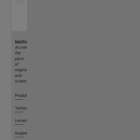
MathWorks
Accelerating
the
pace
of
engineering
and
science
Produkte
Testen oder Kaufen
Lernen
Support