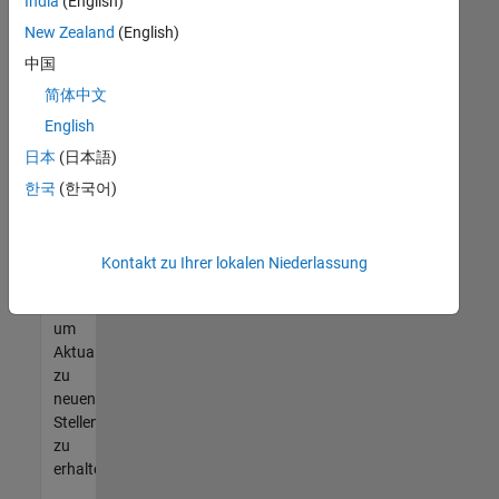
offenen
India
(English)
Stellen
New Zealand
(English)
finden
中国
können,
die
简体中文
Ihren
English
Qualifikationen
日本
(日本語)
entsprechen,
werden
한국
(한국어)
Sie
Mitglied
unseres
Kontakt zu Ihrer lokalen Niederlassung
Talent-
Netzwerks
,
um
Aktualisierungen
zu
neuen
Stellenangeboten
zu
erhalten.