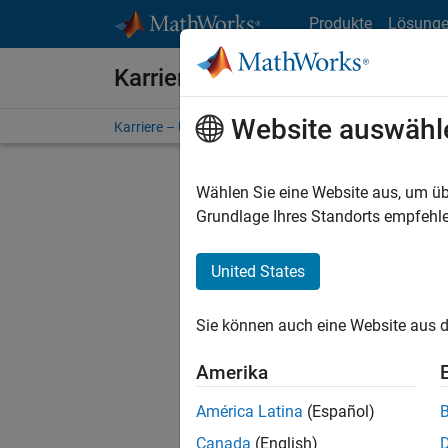
Weiter zum Inhalt
Produkte
Lösung
Karriere bei MathWorks
Website auswähl
Karriere – Übersicht
Stellensuche
Niederlassunge
Wählen Sie eine Website aus, um üb
FILTER:
Grundlage Ihres Standorts empfehle
United States
Derzeit
Sie könn
Sie können auch eine Website aus d
Stellen f
Aktualis
Amerika
Es wurde
América Latina
(Español)
Region a
Canada
(English)