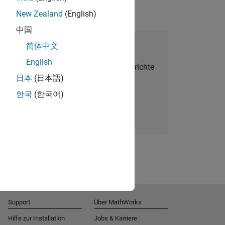
New Zealand
(English)
中国
alent Network beitreten
简体中文
English
Sie personalisierte Stellenangebote, Berichte
日本
(日本語)
und Unternehmensneuigkeiten.
한국
(한국어)
Melden Sie sich noch heute an
Support
Über MathWorks
Hilfe zur Installation
Jobs & Karriere