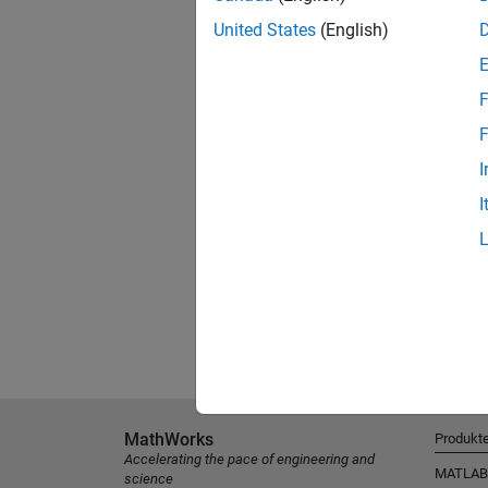
United States
(English)
F
F
I
I
MathWorks
Produkt
Accelerating the pace of engineering and
MATLAB
science