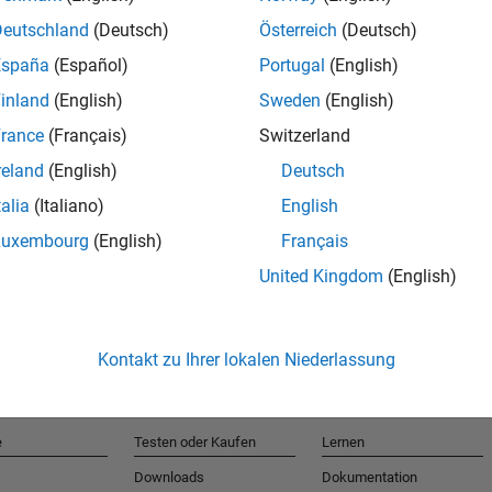
Deutschland
(Deutsch)
Österreich
(Deutsch)
España
(Español)
Portugal
(English)
T
inland
(English)
Sweden
(English)
rance
(Français)
Switzerland
Erhalten 
reland
(English)
Deutsch
talia
(Italiano)
English
Luxembourg
(English)
Français
United Kingdom
(English)
Kontakt zu Ihrer lokalen Niederlassung
e
Testen oder Kaufen
Lernen
Downloads
Dokumentation