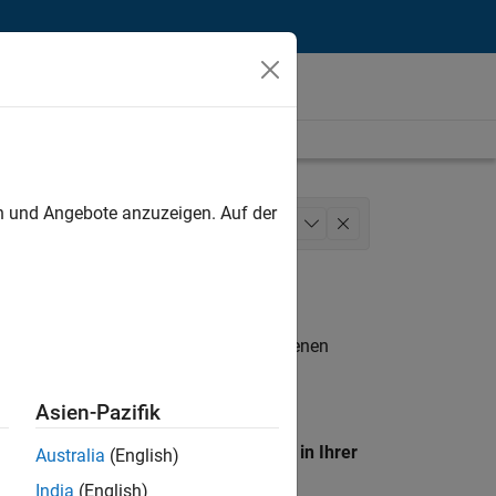
unt
en und Angebote anzuzeigen. Auf der
munications
Marketing Services
+
1
n entsprechen.
eigen
. Wenn Sie noch immer keine offenen
 Mitglied unseres
Talent-Netzwerks
, um
Asien-Pazifik
en Standort, um alle Stellenangebote in Ihrer
Australia
(English)
India
(English)