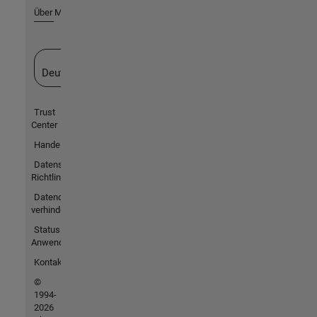
Über MathWorks
Website auswählen
Deutschland
Trust
Center
Handelsmarken
Datenschutz-
Richtlinien
Datendiebstahl
verhindern
Status von
Anwendungen
Kontakt
©
1994-
2026