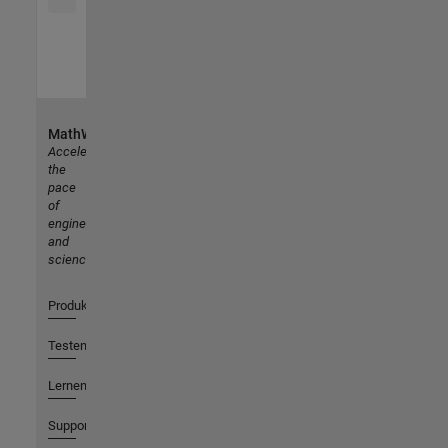
MathWorks
Accelerating
the
pace
of
engineering
and
science
Produkte
Testen oder Kaufen
Lernen
Support