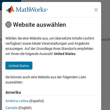
Weiter zum Inhalt
Karriere
bei
Website auswählen
MathWorks
Wählen Sie eine Website aus, um übersetzte Inhalte (sofern
riere – Übersicht
Stellensuche
Niederlassungen
Studierende und B
verfügbar) sowie lokale Veranstaltungen und Angebote
Umschaltung für Off-Canvas-Navigation
anzuzeigen. Auf der Grundlage Ihres Standorts empfehlen
Hauptinhalt
wir Ihnen die folgende Auswahl:
United States
.
FILTER:
Information Technology
United States
+
7
Commercial Sales
Education Sales
Sie können auch eine Website aus der folgenden Liste
auswählen:
Inside Sales
Sales Operations
Amerika
Derzeit
gibt
Marketing Communications
América Latina
(Español)
es
Finance and Operations
keine
Canada
(English)