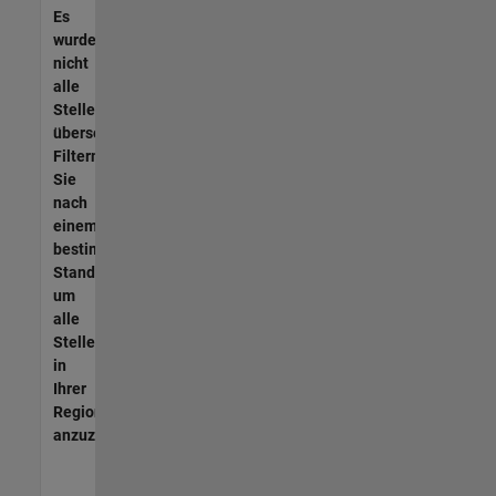
Es
wurden
nicht
alle
Stellen
übersetzt.
Filtern
Sie
nach
einem
bestimmten
Standort,
um
alle
Stellenangebote
in
Ihrer
Region
anzuzeigen.