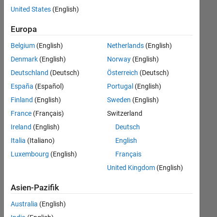
offenen
Human Resources
United States
(English)
Stellen,
die
Europa
Ihren
Suchkriterien
Belgium
(English)
Netherlands
(English)
entsprechen.
Denmark
(English)
Norway
(English)
Sie
Deutschland
(Deutsch)
Österreich
(Deutsch)
können
die
España
(Español)
Portugal
(English)
Suchkriterien
Finland
(English)
Sweden
(English)
weiter
France
(Français)
Switzerland
fassen
oder
Ireland
(English)
Deutsch
alle
Italia
(Italiano)
English
Stellenangebote
Luxembourg
(English)
Français
anzeigen
.
Wenn
United Kingdom
(English)
Sie
Asien-Pazifik
noch
immer
Australia
(English)
keine