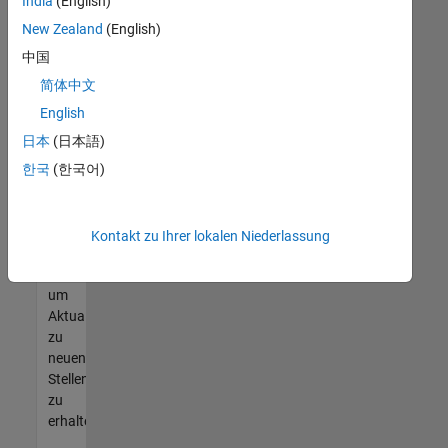
offenen
India
(English)
Stellen
New Zealand
(English)
finden
中国
können,
die
简体中文
Ihren
English
Qualifikationen
日本
(日本語)
entsprechen,
werden
한국
(한국어)
Sie
Mitglied
unseres
Kontakt zu Ihrer lokalen Niederlassung
Talent-
Netzwerks
,
um
Aktualisierungen
zu
neuen
Stellenangeboten
zu
erhalten.