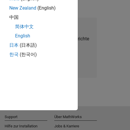
New Zealand
(English)
中国
alent Network beitreten
简体中文
English
Sie personalisierte Stellenangebote, Berichte
日本
(日本語)
und Unternehmensneuigkeiten.
한국
(한국어)
Melden Sie sich noch heute an
Support
Über MathWorks
Hilfe zur Installation
Jobs & Karriere