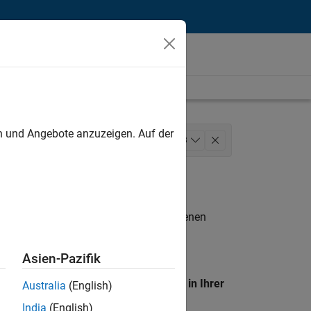
unt
en und Angebote anzuzeigen. Auf der
keting Communications
+
3
n entsprechen.
eigen
. Wenn Sie noch immer keine offenen
 Mitglied unseres
Talent-Netzwerks
, um
Asien-Pazifik
en Standort, um alle Stellenangebote in Ihrer
Australia
(English)
India
(English)