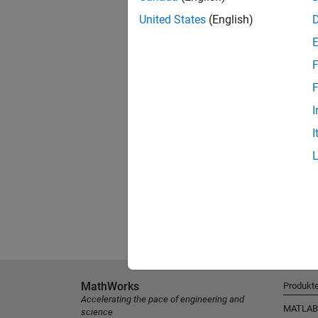
United States
(English)
F
F
I
I
MathWorks
Produkt
Accelerating the pace of engineering and
MATLAB
science