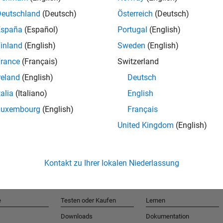
Deutschland
(Deutsch)
Österreich
(Deutsch)
España
(Español)
Portugal
(English)
T
inland
(English)
Sweden
(English)
rance
(Français)
Switzerland
Erhalten 
reland
(English)
Deutsch
talia
(Italiano)
English
Luxembourg
(English)
Français
United Kingdom
(English)
Kontakt zu Ihrer lokalen Niederlassung
e
Testen oder Kaufen
Lernen
Downloads
Dokumentation