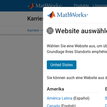
Weiter zum Inhalt
Produkte
Lösung
Karriere bei MathWorks
Website auswähl
Karriere – Übersicht
Stellensuche
Niederlassunge
Wählen Sie eine Website aus, um üb
FILTER:
Grundlage Ihres Standorts empfehle
United States
Derzeit
Sie könn
Sie können auch eine Website aus d
Stellen f
Aktualis
Amerika
Es wurde
América Latina
(Español)
Region a
Canada
(English)