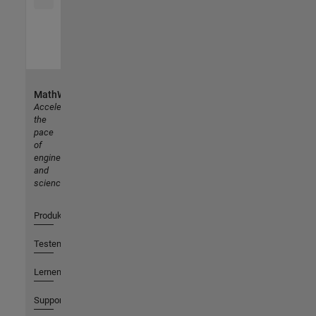
MathWorks
Accelerating
the
pace
of
engineering
and
science
Produkte
Testen oder Kaufen
Lernen
Support