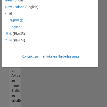
offenen
India
(English)
Stellen
New Zealand
(English)
finden
中国
können,
die
简体中文
Ihren
English
Qualifikationen
日本
(日本語)
entsprechen,
werden
한국
(한국어)
Sie
Mitglied
unseres
Kontakt zu Ihrer lokalen Niederlassung
Talent-
Netzwerks
,
um
Aktualisierungen
zu
neuen
Stellenangeboten
zu
erhalten.