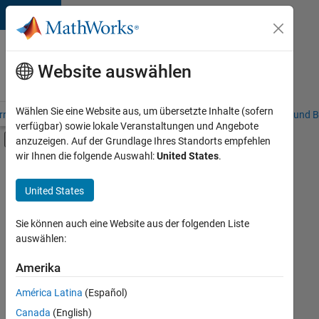
Weiter zum Inhalt
Karriere
bei
Website auswählen
MathWorks
Wählen Sie eine Website aus, um übersetzte Inhalte (sofern
riere – Übersicht
Stellensuche
Niederlassungen
Studierende und B
verfügbar) sowie lokale Veranstaltungen und Angebote
Umschaltung für Off-Canvas-Navigation
anzuzeigen. Auf der Grundlage Ihres Standorts empfehlen
Hauptinhalt
wir Ihnen die folgende Auswahl:
United States
.
FILTER:
Information Technology
United States
+
5
Education Sales
Inside Sales
Sie können auch eine Website aus der folgenden Liste
auswählen:
Marketing Communications
Marketing Services
Amerika
Derzeit
gibt
Business Model Team
América Latina
(Español)
es
keine
Canada
(English)