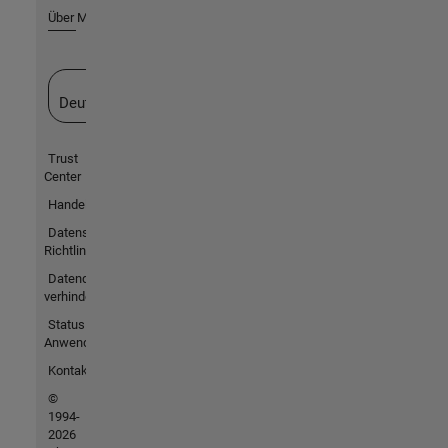
Über MathWorks
Website auswählen
Deutschland
Trust
Center
Handelsmarken
Datenschutz-
Richtlinien
Datendiebstahl
verhindern
Status von
Anwendungen
Kontakt
©
1994-
2026