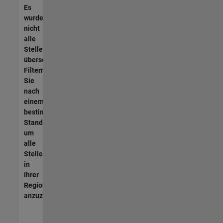
Es
wurden
nicht
alle
Stellen
übersetzt.
Filtern
Sie
nach
einem
bestimmten
Standort,
um
alle
Stellenangebote
in
Ihrer
Region
anzuzeigen.