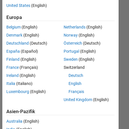
offenen
United States
(English)
Stellen,
die
Europa
Ihren
Suchkriterien
Belgium
(English)
Netherlands
(English)
entsprechen.
Denmark
(English)
Norway
(English)
Sie
Deutschland
(Deutsch)
Österreich
(Deutsch)
können
die
España
(Español)
Portugal
(English)
Suchkriterien
Finland
(English)
Sweden
(English)
weiter
France
(Français)
Switzerland
fassen
oder
Ireland
(English)
Deutsch
alle
Italia
(Italiano)
English
Stellenangebote
Luxembourg
(English)
Français
anzeigen
.
Wenn
United Kingdom
(English)
Sie
Asien-Pazifik
noch
immer
Australia
(English)
keine