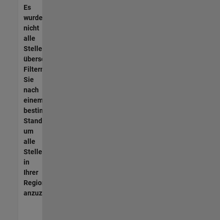
Es
wurden
nicht
alle
Stellen
übersetzt.
Filtern
Sie
nach
einem
bestimmten
Standort,
um
alle
Stellenangebote
in
Ihrer
Region
anzuzeigen.