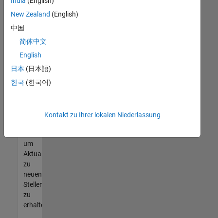
offenen
India
(English)
Stellen
New Zealand
(English)
finden
中国
können,
die
简体中文
Ihren
English
Qualifikationen
日本
(日本語)
entsprechen,
werden
한국
(한국어)
Sie
Mitglied
unseres
Kontakt zu Ihrer lokalen Niederlassung
Talent-
Netzwerks
,
um
Aktualisierungen
zu
neuen
Stellenangeboten
zu
erhalten.