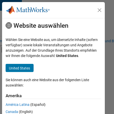
Weiter zum Inhalt
Karriere
bei
Website auswählen
MathWorks
Wählen Sie eine Website aus, um übersetzte Inhalte (sofern
riere – Übersicht
Stellensuche
Niederlassungen
Studierende und B
verfügbar) sowie lokale Veranstaltungen und Angebote
Umschaltung für Off-Canvas-Navigation
anzuzeigen. Auf der Grundlage Ihres Standorts empfehlen
Hauptinhalt
wir Ihnen die folgende Auswahl:
United States
.
FILTER:
Commercial Sales
United States
+
6
Education Sales
Sales Operations
Sie können auch eine Website aus der folgenden Liste
auswählen:
Marketing Communications
Marketing Services
Amerika
Derzeit
gibt
Business Model Team
América Latina
(Español)
es
Human Resources
keine
Canada
(English)