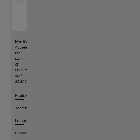
MathWorks
Accelerating
the
pace
of
engineering
and
science
Produkte
Testen oder Kaufen
Lernen
Support