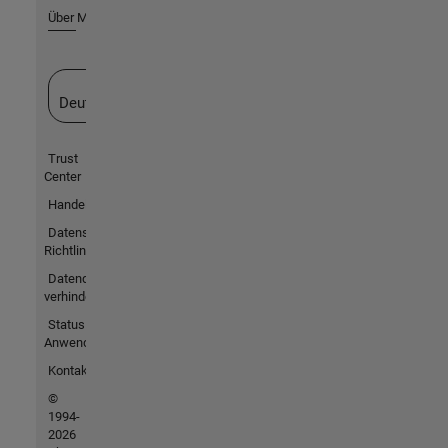
Über MathWorks
Website auswählen
Deutschland
Trust
Center
Handelsmarken
Datenschutz-
Richtlinien
Datendiebstahl
verhindern
Status von
Anwendungen
Kontakt
©
1994-
2026