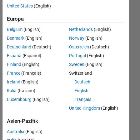
offenen
United States
(English)
Stellen,
die
Europa
Ihren
Suchkriterien
Belgium
(English)
Netherlands
(English)
entsprechen.
Denmark
(English)
Norway
(English)
Sie
Deutschland
(Deutsch)
Österreich
(Deutsch)
können
die
España
(Español)
Portugal
(English)
Suchkriterien
Finland
(English)
Sweden
(English)
weiter
France
(Français)
Switzerland
fassen
oder
Ireland
(English)
Deutsch
alle
Italia
(Italiano)
English
Stellenangebote
Luxembourg
(English)
Français
anzeigen
.
Wenn
United Kingdom
(English)
Sie
Asien-Pazifik
noch
immer
Australia
(English)
keine