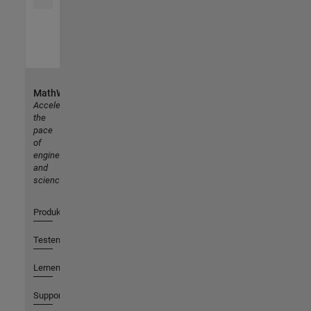
MathWorks
Accelerating
the
pace
of
engineering
and
science
Produkte
Testen oder Kaufen
Lernen
Support