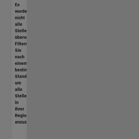
Es
wurden
nicht
alle
Stellen
übersetzt.
Filtern
Sie
nach
einem
bestimmten
Standort,
um
alle
Stellenangebote
in
Ihrer
Region
anzuzeigen.