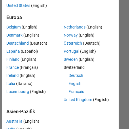
offenen
Human Resources
United States
(English)
Stellen,
die
Europa
Ihren
Suchkriterien
Belgium
(English)
Netherlands
(English)
entsprechen.
Denmark
(English)
Norway
(English)
Sie
Deutschland
(Deutsch)
Österreich
(Deutsch)
können
die
España
(Español)
Portugal
(English)
Suchkriterien
Finland
(English)
Sweden
(English)
weiter
France
(Français)
Switzerland
fassen
oder
Ireland
(English)
Deutsch
alle
Italia
(Italiano)
English
Stellenangebote
Luxembourg
(English)
Français
anzeigen
.
Wenn
United Kingdom
(English)
Sie
Asien-Pazifik
noch
immer
Australia
(English)
keine