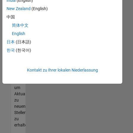
offenen
India
(English)
Stellen
New Zealand
(English)
finden
中国
können,
die
简体中文
Ihren
English
Qualifikationen
日本
(日本語)
entsprechen,
werden
한국
(한국어)
Sie
Mitglied
unseres
Kontakt zu Ihrer lokalen Niederlassung
Talent-
Netzwerks
,
um
Aktualisierungen
zu
neuen
Stellenangeboten
zu
erhalten.