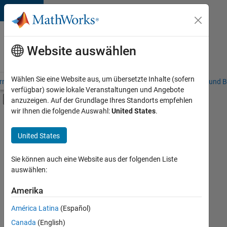
Weiter zum Inhalt
Karriere
bei
Website auswählen
MathWorks
Wählen Sie eine Website aus, um übersetzte Inhalte (sofern
riere – Übersicht
Stellensuche
Niederlassungen
Studierende und B
verfügbar) sowie lokale Veranstaltungen und Angebote
Umschaltung für Off-Canvas-Navigation
anzuzeigen. Auf der Grundlage Ihres Standorts empfehlen
Hauptinhalt
wir Ihnen die folgende Auswahl:
United States
.
FILTER:
Customer Support
United States
+
7
Education Sales
Inside Sales
Sie können auch eine Website aus der folgenden Liste
auswählen:
Sales Operations
Marketing Communications
Amerika
Derzeit
gibt
Marketing Services
América Latina
(Español)
es
Finance and Operations
keine
Canada
(English)