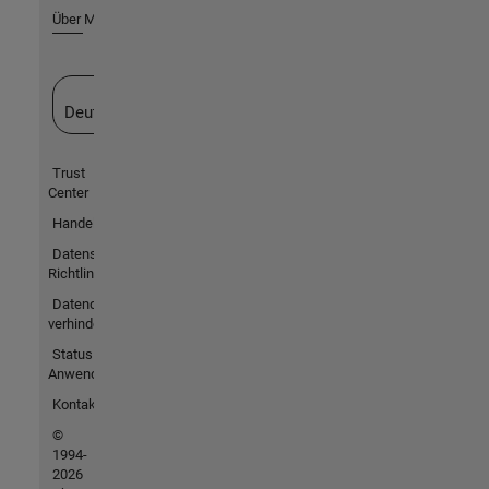
Über MathWorks
Website auswählen
Deutschland
Trust
Center
Handelsmarken
Datenschutz-
Richtlinien
Datendiebstahl
verhindern
Status von
Anwendungen
Kontakt
©
1994-
2026