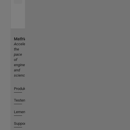
MathWorks
Accelerating
the
pace
of
engineering
and
science
Produkte
Testen oder Kaufen
Lernen
Support