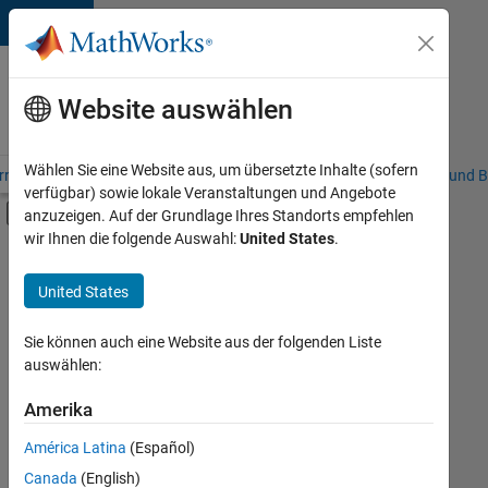
Weiter zum Inhalt
Karriere
bei
Website auswählen
MathWorks
Wählen Sie eine Website aus, um übersetzte Inhalte (sofern
riere – Übersicht
Stellensuche
Niederlassungen
Studierende und B
verfügbar) sowie lokale Veranstaltungen und Angebote
Umschaltung für Off-Canvas-Navigation
anzuzeigen. Auf der Grundlage Ihres Standorts empfehlen
Hauptinhalt
wir Ihnen die folgende Auswahl:
United States
.
FILTER:
Commercial Sales
United States
+
3
Marketing Services
Legal
Sie können auch eine Website aus der folgenden Liste
auswählen:
Büro- und Verwaltungsdienste
Amerika
Derzeit
gibt
América Latina
(Español)
es
keine
Canada
(English)