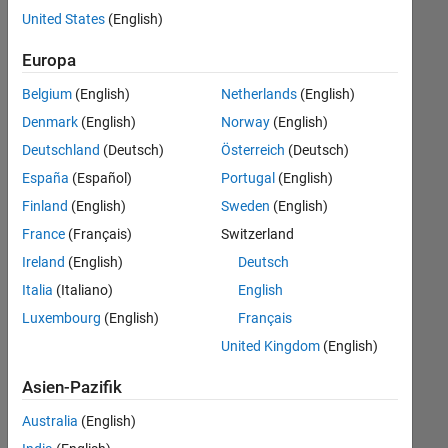
offenen
United States
(English)
Stellen,
die
Europa
Ihren
Suchkriterien
Belgium
(English)
Netherlands
(English)
entsprechen.
Denmark
(English)
Norway
(English)
Sie
Deutschland
(Deutsch)
Österreich
(Deutsch)
können
die
España
(Español)
Portugal
(English)
Suchkriterien
Finland
(English)
Sweden
(English)
weiter
France
(Français)
Switzerland
fassen
oder
Ireland
(English)
Deutsch
alle
Italia
(Italiano)
English
Stellenangebote
Luxembourg
(English)
Français
anzeigen
.
Wenn
United Kingdom
(English)
Sie
Asien-Pazifik
noch
immer
Australia
(English)
keine