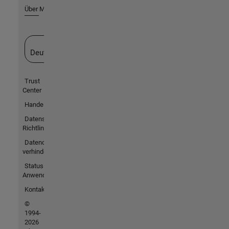
Über MathWorks
Website auswählen
Deutschland
Trust
Center
Handelsmarken
Datenschutz-
Richtlinien
Datendiebstahl
verhindern
Status von
Anwendungen
Kontakt
©
1994-
2026