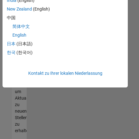
offenen
India
(English)
Stellen
New Zealand
(English)
finden
中国
können,
die
简体中文
Ihren
English
Qualifikationen
日本
(日本語)
entsprechen,
werden
한국
(한국어)
Sie
Mitglied
unseres
Kontakt zu Ihrer lokalen Niederlassung
Talent-
Netzwerks
,
um
Aktualisierungen
zu
neuen
Stellenangeboten
zu
erhalten.