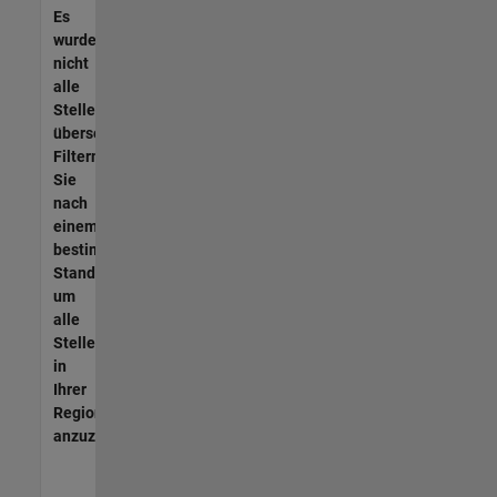
Es
wurden
nicht
alle
Stellen
übersetzt.
Filtern
Sie
nach
einem
bestimmten
Standort,
um
alle
Stellenangebote
in
Ihrer
Region
anzuzeigen.