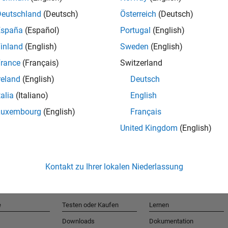
Deutschland
(Deutsch)
Österreich
(Deutsch)
España
(Español)
Portugal
(English)
T
inland
(English)
Sweden
(English)
rance
(Français)
Switzerland
Erhalten 
reland
(English)
Deutsch
talia
(Italiano)
English
Luxembourg
(English)
Français
United Kingdom
(English)
Kontakt zu Ihrer lokalen Niederlassung
e
Testen oder Kaufen
Lernen
Downloads
Dokumentation