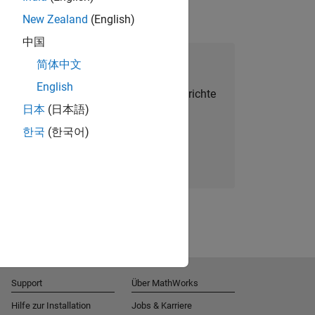
New Zealand
(English)
中国
alent Network beitreten
简体中文
English
Sie personalisierte Stellenangebote, Berichte
日本
(日本語)
und Unternehmensneuigkeiten.
한국
(한국어)
Melden Sie sich noch heute an
Support
Über MathWorks
Hilfe zur Installation
Jobs & Karriere