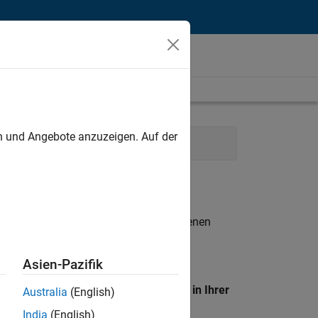
unt
en und Angebote anzuzeigen. Auf der
 Operations
n entsprechen.
eigen
. Wenn Sie noch immer keine offenen
 Mitglied unseres
Talent-Netzwerks
, um
Asien-Pazifik
en Standort, um alle Stellenangebote in Ihrer
Australia
(English)
India
(English)