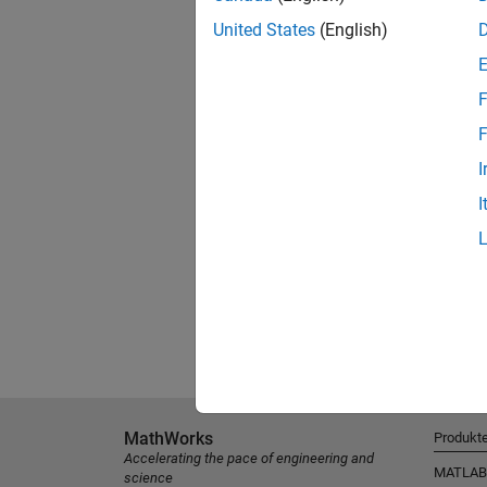
United States
(English)
F
F
I
I
MathWorks
Produkt
Accelerating the pace of engineering and
MATLAB
science