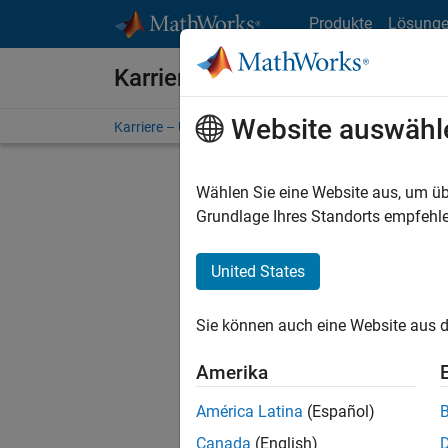
Weiter zum Inhalt
Produkte
Lösung
Karriere bei MathWorks
Website auswähl
Karriere – Übersicht
Stellensuche
Niederlassunge
Wählen Sie eine Website aus, um üb
Grundlage Ihres Standorts empfehle
United States
Derzeit
Sie könn
Sie können auch eine Website aus d
Stellen f
Aktualis
Amerika
Es wurde
América Latina
(Español)
Region a
Canada
(English)