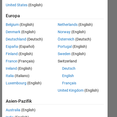
offenen
United States
(English)
Stellen,
die
Europa
Ihren
Suchkriterien
Belgium
(English)
Netherlands
(English)
entsprechen.
Denmark
(English)
Norway
(English)
Sie
Deutschland
(Deutsch)
Österreich
(Deutsch)
können
die
España
(Español)
Portugal
(English)
Suchkriterien
Finland
(English)
Sweden
(English)
weiter
France
(Français)
Switzerland
fassen
oder
Ireland
(English)
Deutsch
alle
Italia
(Italiano)
English
Stellenangebote
Luxembourg
(English)
Français
anzeigen
.
Wenn
United Kingdom
(English)
Sie
Asien-Pazifik
noch
immer
Australia
(English)
keine