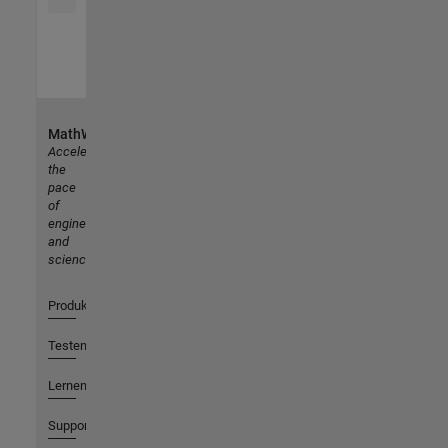
MathWorks
Accelerating
the
pace
of
engineering
and
science
Produkte
Testen oder Kaufen
Lernen
Support