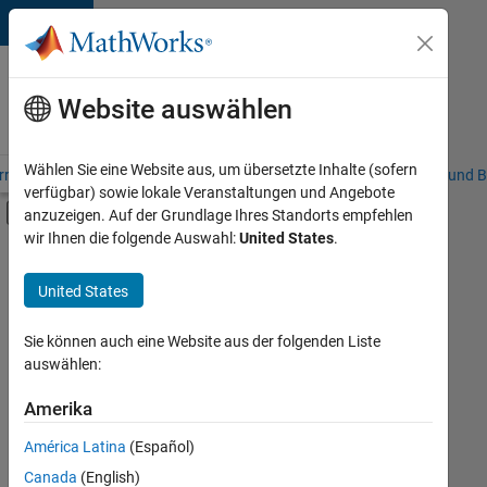
Weiter zum Inhalt
Karriere
bei
Website auswählen
MathWorks
Wählen Sie eine Website aus, um übersetzte Inhalte (sofern
riere – Übersicht
Stellensuche
Niederlassungen
Studierende und B
verfügbar) sowie lokale Veranstaltungen und Angebote
Umschaltung für Off-Canvas-Navigation
anzuzeigen. Auf der Grundlage Ihres Standorts empfehlen
Hauptinhalt
wir Ihnen die folgende Auswahl:
United States
.
FILTER:
Sales Operations
United States
+
1
Business Model Team
Sie können auch eine Website aus der folgenden Liste
auswählen:
Amerika
Derzeit
gibt
América Latina
(Español)
es
keine
Canada
(English)