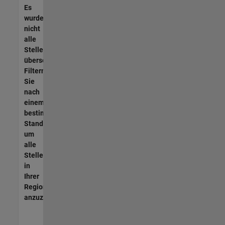
Es
wurden
nicht
alle
Stellen
übersetzt.
Filtern
Sie
nach
einem
bestimmten
Standort,
um
alle
Stellenangebote
in
Ihrer
Region
anzuzeigen.