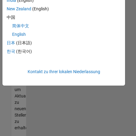
offenen
India
(English)
Stellen
New Zealand
(English)
finden
中国
können,
die
简体中文
Ihren
English
Qualifikationen
日本
(日本語)
entsprechen,
werden
한국
(한국어)
Sie
Mitglied
unseres
Kontakt zu Ihrer lokalen Niederlassung
Talent-
Netzwerks
,
um
Aktualisierungen
zu
neuen
Stellenangeboten
zu
erhalten.