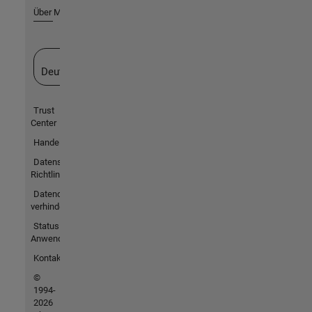
Über MathWorks
Website auswählen
Deutschland
Trust
Center
Handelsmarken
Datenschutz-
Richtlinien
Datendiebstahl
verhindern
Status von
Anwendungen
Kontakt
©
1994-
2026