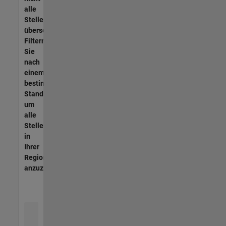
alle
Stellen
übersetzt.
Filtern
Sie
nach
einem
bestimmten
Standort,
um
alle
Stellenangebote
in
Ihrer
Region
anzuzeigen.