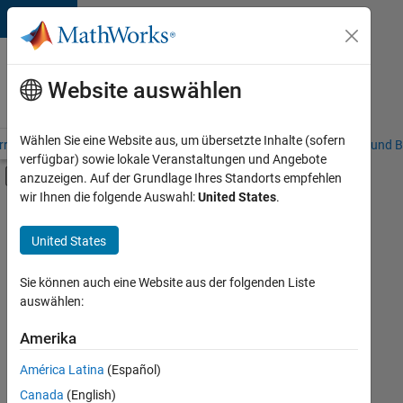
Weiter zum Inhalt
Karriere
bei
Website auswählen
MathWorks
Wählen Sie eine Website aus, um übersetzte Inhalte (sofern
riere – Übersicht
Stellensuche
Niederlassungen
Studierende und B
verfügbar) sowie lokale Veranstaltungen und Angebote
Umschaltung für Off-Canvas-Navigation
anzuzeigen. Auf der Grundlage Ihres Standorts empfehlen
Hauptinhalt
wir Ihnen die folgende Auswahl:
United States
.
FILTER:
Business Model Team
United States
Sie können auch eine Website aus der folgenden Liste
Derzeit
auswählen:
gibt
es
Amerika
keine
offenen
América Latina
(Español)
Stellen,
die
Canada
(English)