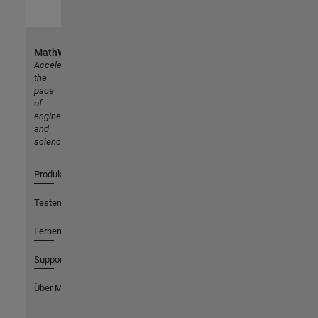
MathWorks
Accelerating
the
pace
of
engineering
and
science
Produkte
Testen oder Kaufen
Lernen
Support
Über MathWorks