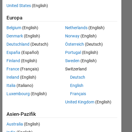
Ihren
United States
(English)
Suchkriterien
entsprechen.
Europa
Sie
Belgium
(English)
Netherlands
(English)
können
die
Denmark
(English)
Norway
(English)
Suchkriterien
Deutschland
(Deutsch)
Österreich
(Deutsch)
weiter
España
(Español)
Portugal
(English)
fassen
oder
Finland
(English)
Sweden
(English)
alle
France
(Français)
Switzerland
Stellenangebote
Ireland
(English)
Deutsch
anzeigen
.
Wenn
Italia
(Italiano)
English
Sie
Luxembourg
(English)
Français
noch
United Kingdom
(English)
immer
keine
Asien-Pazifik
offenen
Stellen
Australia
(English)
finden