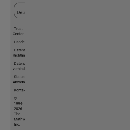
Website auswählen
Deutschland
Trust
Center
Handelsmarken
Datenschutz-
Richtlinien
Datendiebstahl
verhindern
Status von
Anwendungen
Kontakt
©
1994-
2026
The
MathWorks,
Inc.