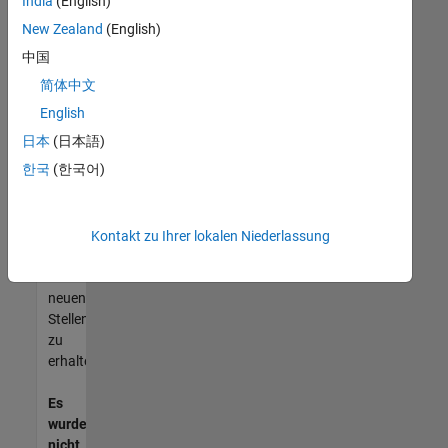
India
(English)
können,
die
New Zealand
(English)
Ihren
中国
Qualifikationen
简体中文
entsprechen,
werden
English
Sie
日本
(日本語)
Mitglied
한국
(한국어)
unseres
Talent-
Netzwerks
,
um
Kontakt zu Ihrer lokalen Niederlassung
Aktualisierungen
zu
neuen
Stellenangeboten
zu
erhalten.
Es
wurden
nicht