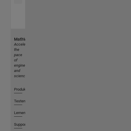
MathWorks
Accelerating
the
pace
of
engineering
and
science
Produkte
Testen oder Kaufen
Lernen
Support