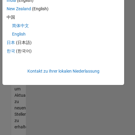
offenen
India
(English)
Stellen
New Zealand
(English)
finden
中国
können,
die
简体中文
Ihren
English
Qualifikationen
日本
(日本語)
entsprechen,
werden
한국
(한국어)
Sie
Mitglied
unseres
Kontakt zu Ihrer lokalen Niederlassung
Talent-
Netzwerks
,
um
Aktualisierungen
zu
neuen
Stellenangeboten
zu
erhalten.