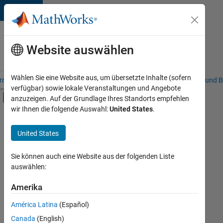
Weiter zum Inhalt
Karriere
bei
Website auswählen
MathWorks
Wählen Sie eine Website aus, um übersetzte Inhalte (sofern
riere – Übersicht
Stellensuche
Niederlassungen
Studierende und B
verfügbar) sowie lokale Veranstaltungen und Angebote
Umschaltung für Off-Canvas-Navigation
anzuzeigen. Auf der Grundlage Ihres Standorts empfehlen
Hauptinhalt
wir Ihnen die folgende Auswahl:
United States
.
FILTER:
Customer Support
United States
+
2
Sales Operations
Finance and Operations
Sie können auch eine Website aus der folgenden Liste
auswählen:
Amerika
Derzeit
gibt
América Latina
(Español)
es
keine
Canada
(English)