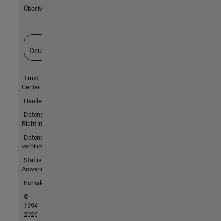
Über MathWorks
Website auswählen
Deutschland
Trust
Center
Handelsmarken
Datenschutz-
Richtlinien
Datendiebstahl
verhindern
Status von
Anwendungen
Kontakt
©
1994-
2026