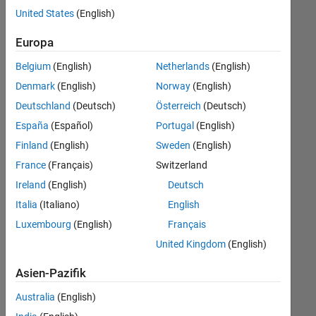
offenen
United States
(English)
Stellen,
die
Europa
Ihren
Suchkriterien
Belgium
(English)
Netherlands
(English)
entsprechen.
Denmark
(English)
Norway
(English)
Sie
Deutschland
(Deutsch)
Österreich
(Deutsch)
können
die
España
(Español)
Portugal
(English)
Suchkriterien
Finland
(English)
Sweden
(English)
weiter
France
(Français)
Switzerland
fassen
oder
Ireland
(English)
Deutsch
alle
Italia
(Italiano)
English
Stellenangebote
Luxembourg
(English)
Français
anzeigen
.
Wenn
United Kingdom
(English)
Sie
Asien-Pazifik
noch
immer
Australia
(English)
keine