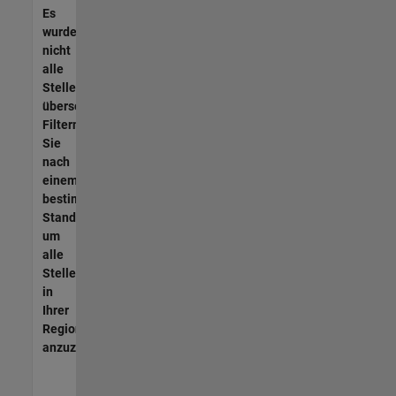
Es
wurden
nicht
alle
Stellen
übersetzt.
Filtern
Sie
nach
einem
bestimmten
Standort,
um
alle
Stellenangebote
in
Ihrer
Region
anzuzeigen.