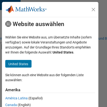
Weiter zum Inhalt
Karriere
bei
Website auswählen
MathWorks
Wählen Sie eine Website aus, um übersetzte Inhalte (sofern
riere – Übersicht
Stellensuche
Niederlassungen
Studierende und B
verfügbar) sowie lokale Veranstaltungen und Angebote
Umschaltung für Off-Canvas-Navigation
anzuzeigen. Auf der Grundlage Ihres Standorts empfehlen
Hauptinhalt
wir Ihnen die folgende Auswahl:
United States
.
FILTER:
Customer Support
United States
+
1
Marketing Communications
Sie können auch eine Website aus der folgenden Liste
auswählen:
Amerika
Derzeit
gibt
América Latina
(Español)
es
keine
Canada
(English)