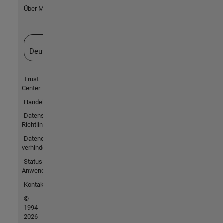
Über MathWorks
Website auswählen
Deutschland
Trust
Center
Handelsmarken
Datenschutz-
Richtlinien
Datendiebstahl
verhindern
Status von
Anwendungen
Kontakt
©
1994-
2026