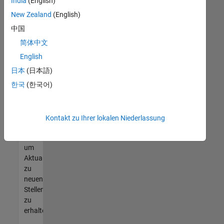
offenen
India
(English)
Stellen
New Zealand
(English)
finden
中国
können,
die
简体中文
Ihren
English
Qualifikationen
日本
(日本語)
entsprechen,
werden
한국
(한국어)
Sie
Mitglied
unseres
Kontakt zu Ihrer lokalen Niederlassung
Talent-
Netzwerks
,
um
Aktualisierungen
zu
neuen
Stellenangeboten
zu
erhalten.