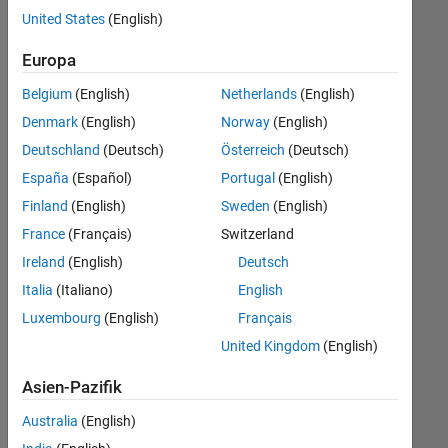
offenen
United States
(English)
Stellen,
die
Europa
Ihren
Suchkriterien
Belgium
(English)
Netherlands
(English)
entsprechen.
Denmark
(English)
Norway
(English)
Sie
Deutschland
(Deutsch)
Österreich
(Deutsch)
können
die
España
(Español)
Portugal
(English)
Suchkriterien
Finland
(English)
Sweden
(English)
weiter
France
(Français)
Switzerland
fassen
oder
Ireland
(English)
Deutsch
alle
Italia
(Italiano)
English
Stellenangebote
Luxembourg
(English)
Français
anzeigen
.
Wenn
United Kingdom
(English)
Sie
Asien-Pazifik
noch
immer
Australia
(English)
keine