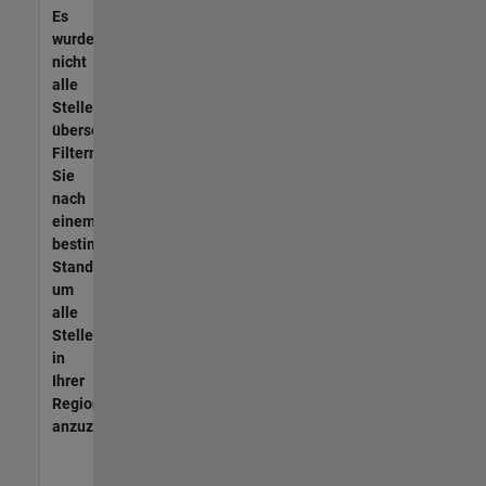
Es
wurden
nicht
alle
Stellen
übersetzt.
Filtern
Sie
nach
einem
bestimmten
Standort,
um
alle
Stellenangebote
in
Ihrer
Region
anzuzeigen.