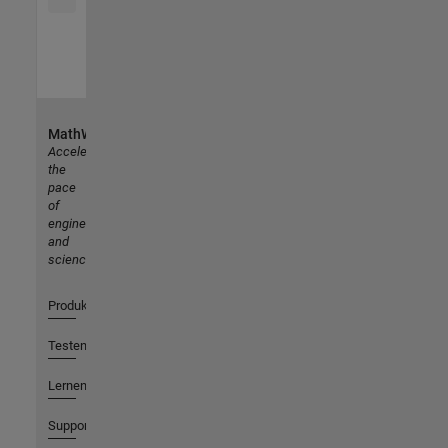
MathWorks
Accelerating
the
pace
of
engineering
and
science
Produkte
Testen oder Kaufen
Lernen
Support