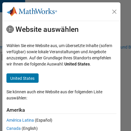
Weiter zum Inhalt
Karriere
bei
Website auswählen
MathWorks
Wählen Sie eine Website aus, um übersetzte Inhalte (sofern
riere – Übersicht
Stellensuche
Niederlassungen
Studierende und B
verfügbar) sowie lokale Veranstaltungen und Angebote
Umschaltung für Off-Canvas-Navigation
anzuzeigen. Auf der Grundlage Ihres Standorts empfehlen
Hauptinhalt
wir Ihnen die folgende Auswahl:
United States
.
FILTER:
Commercial Sales
United States
+
3
Inside Sales
Marketing Communications
Sie können auch eine Website aus der folgenden Liste
auswählen:
Legal
Amerika
Derzeit
gibt
América Latina
(Español)
es
keine
Canada
(English)