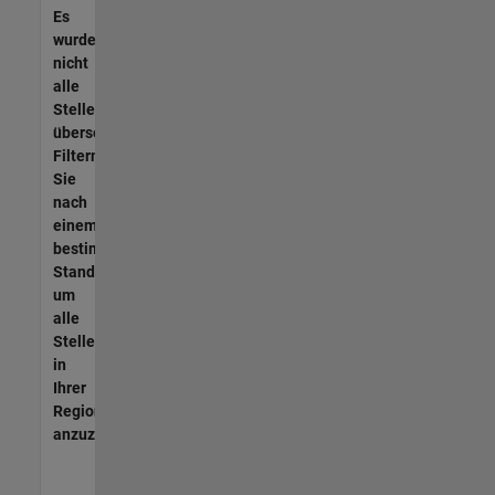
Es
wurden
nicht
alle
Stellen
übersetzt.
Filtern
Sie
nach
einem
bestimmten
Standort,
um
alle
Stellenangebote
in
Ihrer
Region
anzuzeigen.