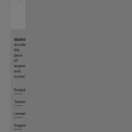
MathWorks
Accelerating
the
pace
of
engineering
and
science
Produkte
Testen oder Kaufen
Lernen
Support