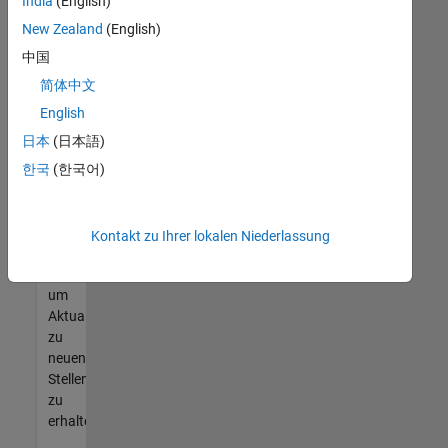
offenen
India
(English)
Stellen
New Zealand
(English)
finden
中国
können,
die
简体中文
Ihren
English
Qualifikationen
日本
(日本語)
entsprechen,
werden
한국
(한국어)
Sie
Mitglied
unseres
Kontakt zu Ihrer lokalen Niederlassung
Talent-
Netzwerks
,
um
Aktualisierungen
zu
neuen
Stellenangeboten
zu
erhalten.