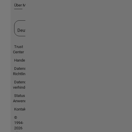
Über MathWorks
Website auswählen
Deutschland
Trust
Center
Handelsmarken
Datenschutz-
Richtlinien
Datendiebstahl
verhindern
Status von
Anwendungen
Kontakt
©
1994-
2026