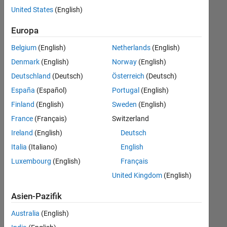
offenen
United States
(English)
Stellen,
die
Europa
Ihren
Suchkriterien
Belgium
(English)
Netherlands
(English)
entsprechen.
Denmark
(English)
Norway
(English)
Sie
Deutschland
(Deutsch)
Österreich
(Deutsch)
können
die
España
(Español)
Portugal
(English)
Suchkriterien
Finland
(English)
Sweden
(English)
weiter
France
(Français)
Switzerland
fassen
oder
Ireland
(English)
Deutsch
alle
Italia
(Italiano)
English
Stellenangebote
Luxembourg
(English)
Français
anzeigen
.
Wenn
United Kingdom
(English)
Sie
Asien-Pazifik
noch
immer
Australia
(English)
keine