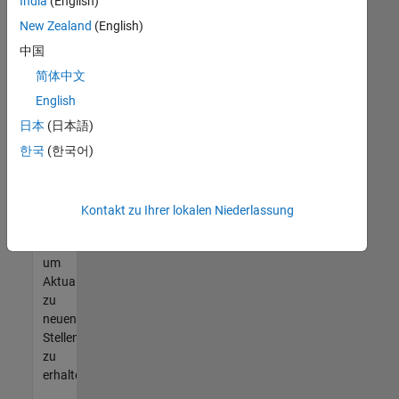
offenen
India
(English)
Stellen
New Zealand
(English)
finden
中国
können,
die
简体中文
Ihren
English
Qualifikationen
日本
(日本語)
entsprechen,
werden
한국
(한국어)
Sie
Mitglied
unseres
Kontakt zu Ihrer lokalen Niederlassung
Talent-
Netzwerks
,
um
Aktualisierungen
zu
neuen
Stellenangeboten
zu
erhalten.