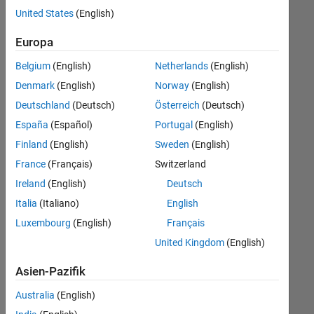
offenen
United States
(English)
Stellen,
die
Europa
Ihren
Suchkriterien
Belgium
(English)
Netherlands
(English)
entsprechen.
Denmark
(English)
Norway
(English)
Sie
Deutschland
(Deutsch)
Österreich
(Deutsch)
können
die
España
(Español)
Portugal
(English)
Suchkriterien
Finland
(English)
Sweden
(English)
weiter
France
(Français)
Switzerland
fassen
oder
Ireland
(English)
Deutsch
alle
Italia
(Italiano)
English
Stellenangebote
Luxembourg
(English)
Français
anzeigen
.
Wenn
United Kingdom
(English)
Sie
Asien-Pazifik
noch
immer
Australia
(English)
keine