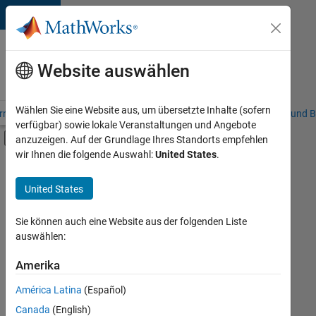
Weiter zum Inhalt
Karriere
bei
Website auswählen
MathWorks
Wählen Sie eine Website aus, um übersetzte Inhalte (sofern
riere – Übersicht
Stellensuche
Niederlassungen
Studierende und B
verfügbar) sowie lokale Veranstaltungen und Angebote
Umschaltung für Off-Canvas-Navigation
anzuzeigen. Auf der Grundlage Ihres Standorts empfehlen
Hauptinhalt
wir Ihnen die folgende Auswahl:
United States
.
FILTER:
Commercial Sales
United States
+
4
Inside Sales
Marketing Communications
Sie können auch eine Website aus der folgenden Liste
auswählen:
Marketing Services
Legal
Amerika
Derzeit
gibt
América Latina
(Español)
es
keine
Canada
(English)