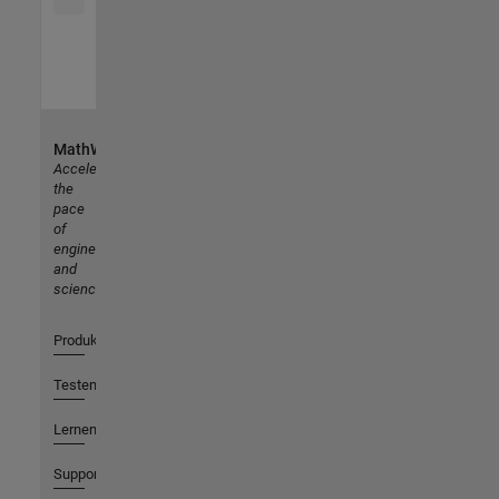
MathWorks
Accelerating
the
pace
of
engineering
and
science
Produkte
Testen oder Kaufen
Lernen
Support