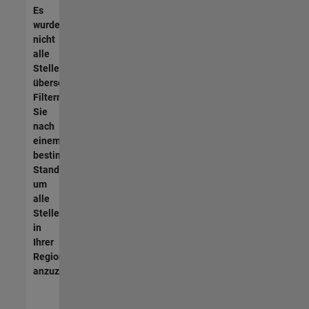
Es
wurden
nicht
alle
Stellen
übersetzt.
Filtern
Sie
nach
einem
bestimmten
Standort,
um
alle
Stellenangebote
in
Ihrer
Region
anzuzeigen.