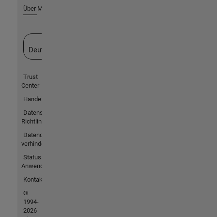
Über MathWorks
Website auswählen
Deutschland
Trust
Center
Handelsmarken
Datenschutz-
Richtlinien
Datendiebstahl
verhindern
Status von
Anwendungen
Kontakt
©
1994-
2026