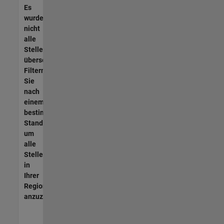
Es
wurden
nicht
alle
Stellen
übersetzt.
Filtern
Sie
nach
einem
bestimmten
Standort,
um
alle
Stellenangebote
in
Ihrer
Region
anzuzeigen.