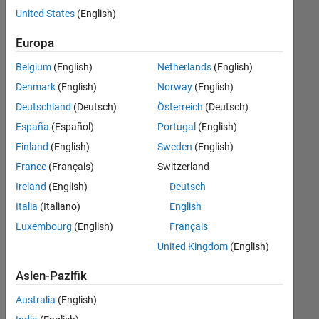
offenen
United States
(English)
Stellen,
die
Europa
Ihren
Suchkriterien
Belgium
(English)
Netherlands
(English)
entsprechen.
Denmark
(English)
Norway
(English)
Sie
Deutschland
(Deutsch)
Österreich
(Deutsch)
können
die
España
(Español)
Portugal
(English)
Suchkriterien
Finland
(English)
Sweden
(English)
weiter
France
(Français)
Switzerland
fassen
oder
Ireland
(English)
Deutsch
alle
Italia
(Italiano)
English
Stellenangebote
Luxembourg
(English)
Français
anzeigen
.
Wenn
United Kingdom
(English)
Sie
Asien-Pazifik
noch
immer
Australia
(English)
keine