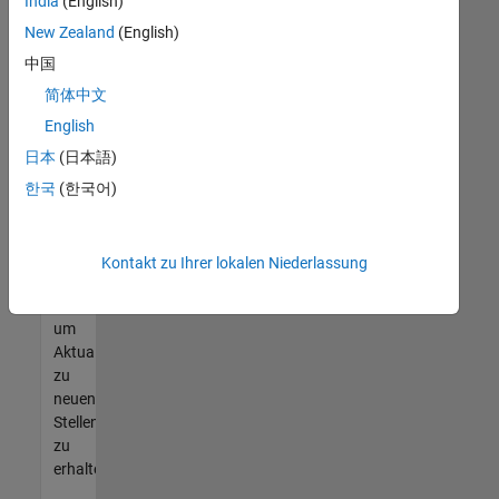
offenen
India
(English)
Stellen
New Zealand
(English)
finden
中国
können,
die
简体中文
Ihren
English
Qualifikationen
日本
(日本語)
entsprechen,
werden
한국
(한국어)
Sie
Mitglied
unseres
Kontakt zu Ihrer lokalen Niederlassung
Talent-
Netzwerks
,
um
Aktualisierungen
zu
neuen
Stellenangeboten
zu
erhalten.