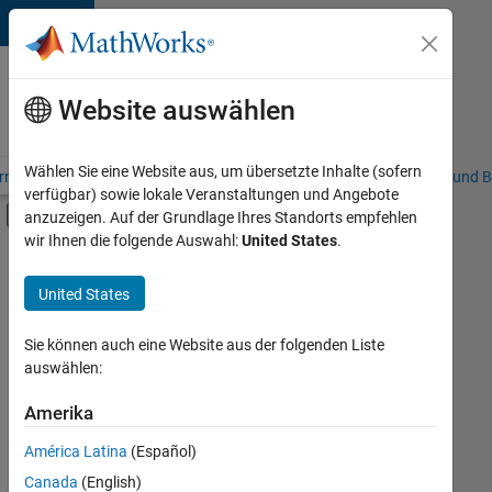
Weiter zum Inhalt
Karriere
bei
Website auswählen
MathWorks
Wählen Sie eine Website aus, um übersetzte Inhalte (sofern
riere – Übersicht
Stellensuche
Niederlassungen
Studierende und B
verfügbar) sowie lokale Veranstaltungen und Angebote
Umschaltung für Off-Canvas-Navigation
anzuzeigen. Auf der Grundlage Ihres Standorts empfehlen
Hauptinhalt
wir Ihnen die folgende Auswahl:
United States
.
FILTER:
Information Technology
United States
+
3
Marketing Communications
Marketing Services
Sie können auch eine Website aus der folgenden Liste
auswählen:
Legal
Amerika
Derzeit
gibt
América Latina
(Español)
es
keine
Canada
(English)