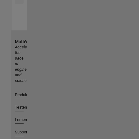
MathWorks
Accelerating
the
pace
of
engineering
and
science
Produkte
Testen oder Kaufen
Lernen
Support