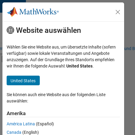
Weiter zum Inhalt
Karriere
bei
Website auswählen
MathWorks
Wählen Sie eine Website aus, um übersetzte Inhalte (sofern
riere – Übersicht
Stellensuche
Niederlassungen
Studierende und B
verfügbar) sowie lokale Veranstaltungen und Angebote
Umschaltung für Off-Canvas-Navigation
anzuzeigen. Auf der Grundlage Ihres Standorts empfehlen
Hauptinhalt
wir Ihnen die folgende Auswahl:
United States
.
FILTER:
Advanced Support
United States
+
3
Business Applications and Tools
Infrastructure and Architecture
Sie können auch eine Website aus der folgenden Liste
auswählen:
Program Management
Amerika
Derzeit
gibt
América Latina
(Español)
es
keine
Canada
(English)