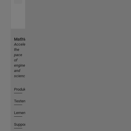
MathWorks
Accelerating
the
pace
of
engineering
and
science
Produkte
Testen oder Kaufen
Lernen
Support