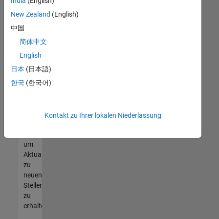
offenen
India
(English)
Stellen
New Zealand
(English)
finden
中国
können,
die
简体中文
Ihren
English
Qualifikationen
日本
(日本語)
entsprechen,
werden
한국
(한국어)
Sie
Mitglied
unseres
Kontakt zu Ihrer lokalen Niederlassung
Talent-
Netzwerks
,
um
Aktualisierungen
zu
neuen
Stellenangeboten
zu
erhalten.