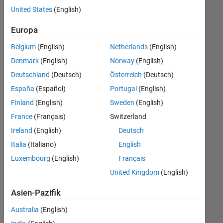
offenen
United States
(English)
Stellen,
die
Europa
Ihren
Suchkriterien
Belgium
(English)
Netherlands
(English)
entsprechen.
Denmark
(English)
Norway
(English)
Sie
Deutschland
(Deutsch)
Österreich
(Deutsch)
können
die
España
(Español)
Portugal
(English)
Suchkriterien
Finland
(English)
Sweden
(English)
weiter
France
(Français)
Switzerland
fassen
oder
Ireland
(English)
Deutsch
alle
Italia
(Italiano)
English
Stellenangebote
Luxembourg
(English)
Français
anzeigen
.
Wenn
United Kingdom
(English)
Sie
Asien-Pazifik
noch
immer
Australia
(English)
keine