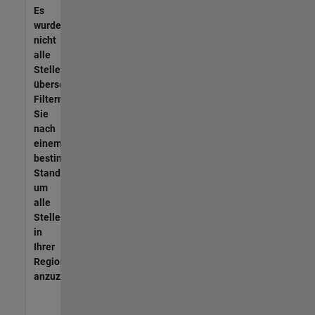
Es
wurden
nicht
alle
Stellen
übersetzt.
Filtern
Sie
nach
einem
bestimmten
Standort,
um
alle
Stellenangebote
in
Ihrer
Region
anzuzeigen.