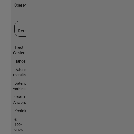
Über MathWorks
Website auswählen
Deutschland
Trust
Center
Handelsmarken
Datenschutz-
Richtlinien
Datendiebstahl
verhindern
Status von
Anwendungen
Kontakt
©
1994-
2026