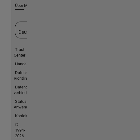
Über MathWorks
Website auswählen
Deutschland
Trust
Center
Handelsmarken
Datenschutz-
Richtlinien
Datendiebstahl
verhindern
Status von
Anwendungen
Kontakt
©
1994-
2026