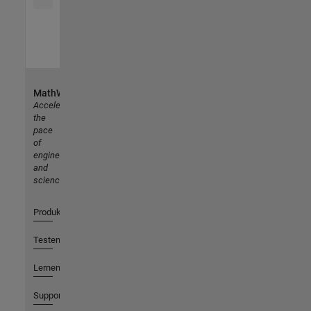
MathWorks
Accelerating
the
pace
of
engineering
and
science
Produkte
Testen oder Kaufen
Lernen
Support