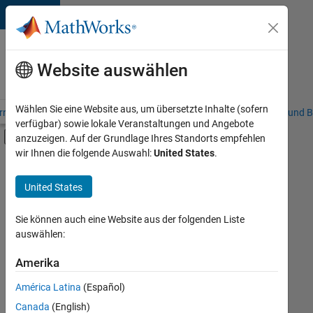
Weiter zum Inhalt
Karriere
bei
Website auswählen
MathWorks
Wählen Sie eine Website aus, um übersetzte Inhalte (sofern
riere – Übersicht
Stellensuche
Niederlassungen
Studierende und B
verfügbar) sowie lokale Veranstaltungen und Angebote
Umschaltung für Off-Canvas-Navigation
anzuzeigen. Auf der Grundlage Ihres Standorts empfehlen
Hauptinhalt
wir Ihnen die folgende Auswahl:
United States
.
FILTER:
Programm für Berufseinsteiger (EDG)
United States
+
3
Product Development
Technical Writing
Sie können auch eine Website aus der folgenden Liste
auswählen:
User Experience
Amerika
Derzeit
gibt
América Latina
(Español)
es
keine
Canada
(English)