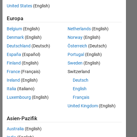
offenen
United States
(English)
Stellen,
die
Europa
Ihren
Suchkriterien
Belgium
(English)
Netherlands
(English)
entsprechen.
Denmark
(English)
Norway
(English)
Sie
Deutschland
(Deutsch)
Österreich
(Deutsch)
können
die
España
(Español)
Portugal
(English)
Suchkriterien
Finland
(English)
Sweden
(English)
weiter
France
(Français)
Switzerland
fassen
oder
Ireland
(English)
Deutsch
alle
Italia
(Italiano)
English
Stellenangebote
Luxembourg
(English)
Français
anzeigen
.
Wenn
United Kingdom
(English)
Sie
Asien-Pazifik
noch
immer
Australia
(English)
keine