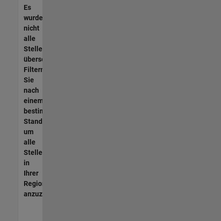
Es
wurden
nicht
alle
Stellen
übersetzt.
Filtern
Sie
nach
einem
bestimmten
Standort,
um
alle
Stellenangebote
in
Ihrer
Region
anzuzeigen.