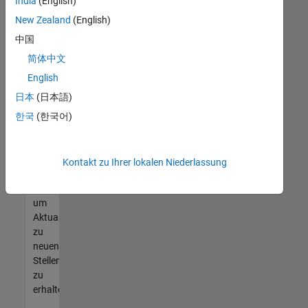
offenen
India
(English)
Stellen
New Zealand
(English)
finden
中国
können,
die
简体中文
Ihren
English
Qualifikationen
日本
(日本語)
entsprechen,
werden
한국
(한국어)
Sie
Mitglied
unseres
Kontakt zu Ihrer lokalen Niederlassung
Talent-
Netzwerks
,
um
Aktualisierungen
zu
neuen
Stellenangeboten
zu
erhalten.