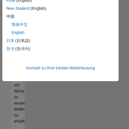
offenen
India
(English)
Stellen
New Zealand
(English)
finden
中国
können,
die
简体中文
Ihren
English
Qualifikationen
日本
(日本語)
entsprechen,
werden
한국
(한국어)
Sie
Mitglied
unseres
Kontakt zu Ihrer lokalen Niederlassung
Talent-
Netzwerks
,
um
Aktualisierungen
zu
neuen
Stellenangeboten
zu
erhalten.