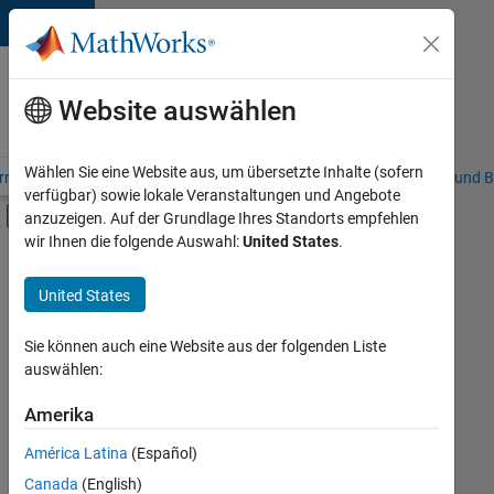
Weiter zum Inhalt
Karriere
bei
Website auswählen
MathWorks
Wählen Sie eine Website aus, um übersetzte Inhalte (sofern
riere – Übersicht
Stellensuche
Niederlassungen
Studierende und B
verfügbar) sowie lokale Veranstaltungen und Angebote
Umschaltung für Off-Canvas-Navigation
anzuzeigen. Auf der Grundlage Ihres Standorts empfehlen
Hauptinhalt
wir Ihnen die folgende Auswahl:
United States
.
FILTER:
Information Technology
United States
+
2
Quality Engineering
Web Applications and Services
Sie können auch eine Website aus der folgenden Liste
auswählen:
Amerika
Derzeit
gibt
América Latina
(Español)
es
keine
Canada
(English)