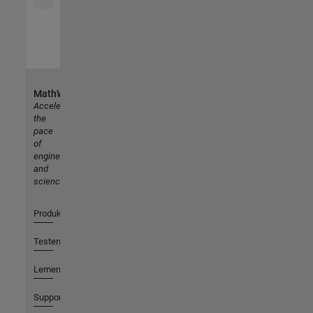
MathWorks
Accelerating
the
pace
of
engineering
and
science
Produkte
Testen oder Kaufen
Lernen
Support