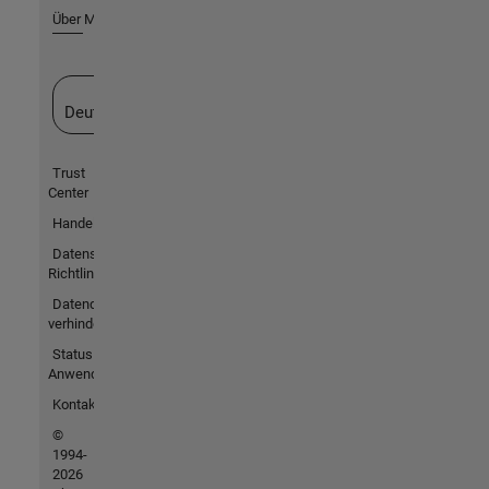
Über MathWorks
Website auswählen
Deutschland
Trust
Center
Handelsmarken
Datenschutz-
Richtlinien
Datendiebstahl
verhindern
Status von
Anwendungen
Kontakt
©
1994-
2026