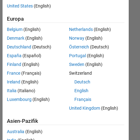
offenen
United States
(English)
Stellen,
die
Europa
Ihren
Suchkriterien
Belgium
(English)
Netherlands
(English)
entsprechen.
Denmark
(English)
Norway
(English)
Sie
Deutschland
(Deutsch)
Österreich
(Deutsch)
können
die
España
(Español)
Portugal
(English)
Suchkriterien
Finland
(English)
Sweden
(English)
weiter
France
(Français)
Switzerland
fassen
oder
Ireland
(English)
Deutsch
alle
Italia
(Italiano)
English
Stellenangebote
Luxembourg
(English)
Français
anzeigen
.
Wenn
United Kingdom
(English)
Sie
Asien-Pazifik
noch
immer
Australia
(English)
keine