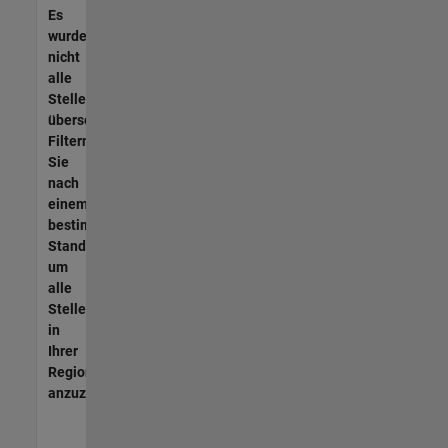
Es
wurden
nicht
alle
Stellen
übersetzt.
Filtern
Sie
nach
einem
bestimmten
Standort,
um
alle
Stellenangebote
in
Ihrer
Region
anzuzeigen.