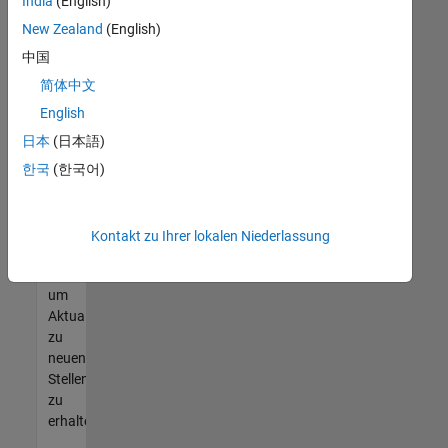
offenen
India
(English)
Stellen
New Zealand
(English)
finden
中国
können,
die
简体中文
Ihren
English
Qualifikationen
日本
(日本語)
entsprechen,
werden
한국
(한국어)
Sie
Mitglied
unseres
Kontakt zu Ihrer lokalen Niederlassung
Talent-
Netzwerks
,
um
Aktualisierungen
zu
neuen
Stellenangeboten
zu
erhalten.