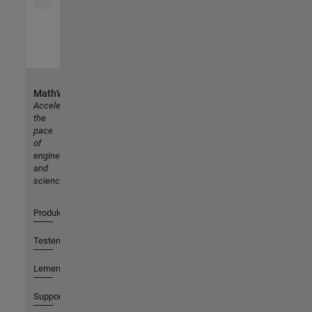
MathWorks
Accelerating
the
pace
of
engineering
and
science
Produkte
Testen oder Kaufen
Lernen
Support