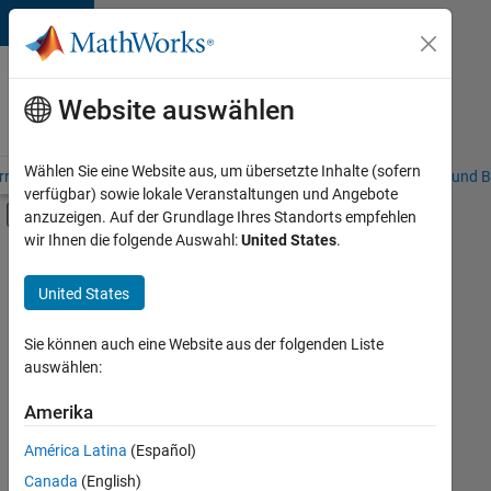
Weiter zum Inhalt
Karriere
bei
Website auswählen
MathWorks
Wählen Sie eine Website aus, um übersetzte Inhalte (sofern
riere – Übersicht
Stellensuche
Niederlassungen
Studierende und B
verfügbar) sowie lokale Veranstaltungen und Angebote
Umschaltung für Off-Canvas-Navigation
anzuzeigen. Auf der Grundlage Ihres Standorts empfehlen
Hauptinhalt
wir Ihnen die folgende Auswahl:
United States
.
FILTER:
Advanced Support
United States
+
2
Business Applications and Tools
Product Development
Sie können auch eine Website aus der folgenden Liste
auswählen:
Amerika
Derzeit
gibt
América Latina
(Español)
es
keine
Canada
(English)