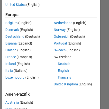
offenen
United States
(English)
Stellen,
die
Europa
Ihren
Suchkriterien
Belgium
(English)
Netherlands
(English)
entsprechen.
Denmark
(English)
Norway
(English)
Sie
Deutschland
(Deutsch)
Österreich
(Deutsch)
können
die
España
(Español)
Portugal
(English)
Suchkriterien
Finland
(English)
Sweden
(English)
weiter
France
(Français)
Switzerland
fassen
oder
Ireland
(English)
Deutsch
alle
Italia
(Italiano)
English
Stellenangebote
Luxembourg
(English)
Français
anzeigen
.
Wenn
United Kingdom
(English)
Sie
Asien-Pazifik
noch
immer
Australia
(English)
keine