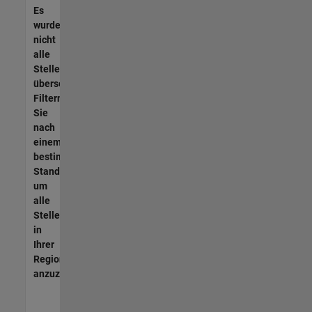
Es
wurden
nicht
alle
Stellen
übersetzt.
Filtern
Sie
nach
einem
bestimmten
Standort,
um
alle
Stellenangebote
in
Ihrer
Region
anzuzeigen.