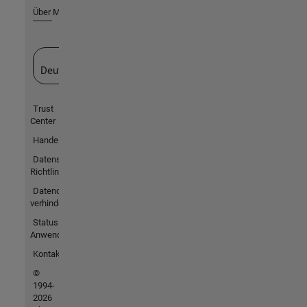
Über MathWorks
Website auswählen
Deutschland
Trust
Center
Handelsmarken
Datenschutz-
Richtlinien
Datendiebstahl
verhindern
Status von
Anwendungen
Kontakt
©
1994-
2026