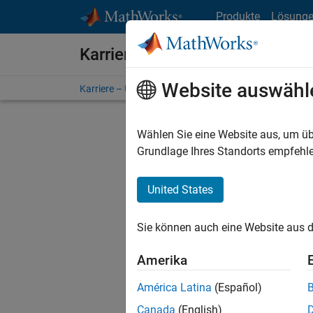
Weiter zum Inhalt
Produkte
Lösung
Karriere bei MathWorks
Website auswähl
Karriere – Übersicht
Stellensuche
Niederlassunge
Wählen Sie eine Website aus, um üb
FILTER:
Grundlage Ihres Standorts empfehle
United States
Derzeit
Sie könn
Sie können auch eine Website aus d
Stellen f
Aktualis
Amerika
Es wurde
América Latina
(Español)
Region a
Canada
(English)