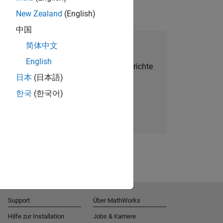
New Zealand
(English)
中国
alent Network beitreten
简体中文
English
Sie personalisierte Stellenangebote, Berichte
日本
(日本語)
und Unternehmensneuigkeiten.
한국
(한국어)
Melden Sie sich noch heute an
Support
Über MathWorks
Hilfe zur Installation
Jobs & Karriere