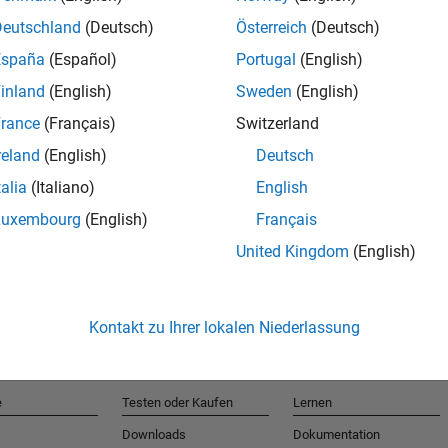
Deutschland
(Deutsch)
Österreich
(Deutsch)
España
(Español)
Portugal
(English)
T
inland
(English)
Sweden
(English)
rance
(Français)
Switzerland
Erhalten 
reland
(English)
Deutsch
talia
(Italiano)
English
Luxembourg
(English)
Français
United Kingdom
(English)
Kontakt zu Ihrer lokalen Niederlassung
e
Testen oder Kaufen
Lernen
Downloads
Dokumentation