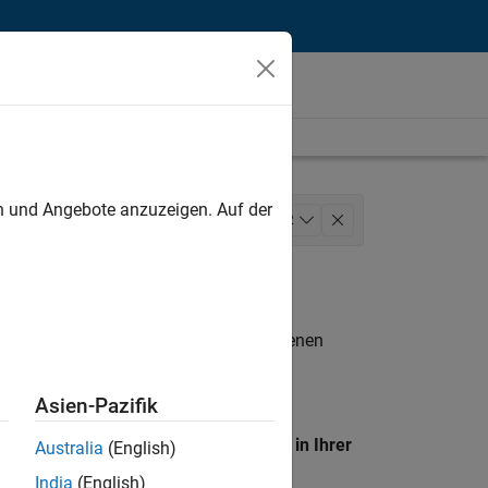
unt
en und Angebote anzuzeigen. Auf der
lopment
Quality Engineering
+
2
n entsprechen.
eigen
. Wenn Sie noch immer keine offenen
 Mitglied unseres
Talent-Netzwerks
, um
Asien-Pazifik
en Standort, um alle Stellenangebote in Ihrer
Australia
(English)
India
(English)