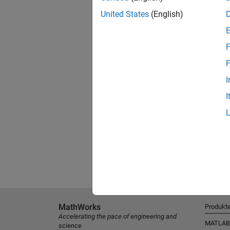
United States
(English)
F
F
I
I
MathWorks
Produkt
Accelerating the pace of engineering and
MATLAB
science