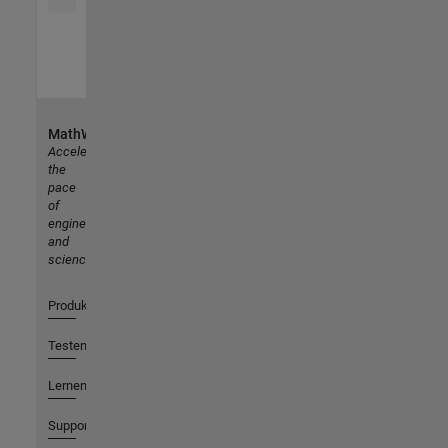
MathWorks
Accelerating
the
pace
of
engineering
and
science
Produkte
Testen oder Kaufen
Lernen
Support