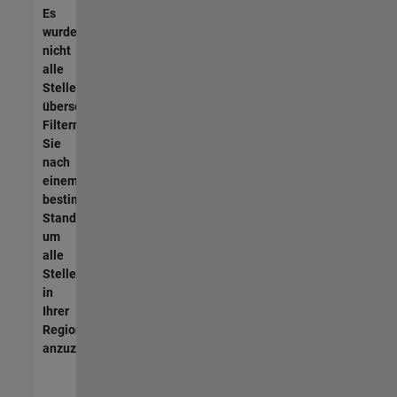
Es
wurden
nicht
alle
Stellen
übersetzt.
Filtern
Sie
nach
einem
bestimmten
Standort,
um
alle
Stellenangebote
in
Ihrer
Region
anzuzeigen.