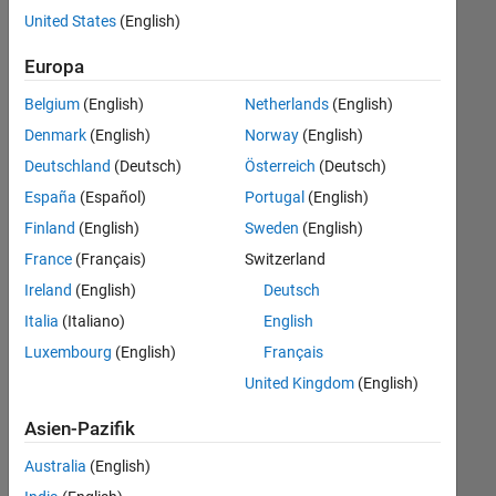
offenen
United States
(English)
Stellen,
die
Europa
Ihren
Suchkriterien
Belgium
(English)
Netherlands
(English)
entsprechen.
Denmark
(English)
Norway
(English)
Sie
Deutschland
(Deutsch)
Österreich
(Deutsch)
können
die
España
(Español)
Portugal
(English)
Suchkriterien
Finland
(English)
Sweden
(English)
weiter
France
(Français)
Switzerland
fassen
oder
Ireland
(English)
Deutsch
alle
Italia
(Italiano)
English
Stellenangebote
Luxembourg
(English)
Français
anzeigen
.
Wenn
United Kingdom
(English)
Sie
Asien-Pazifik
noch
immer
Australia
(English)
keine