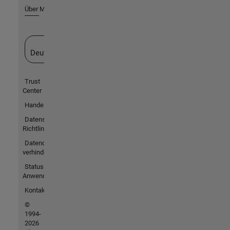
Über MathWorks
Website auswählen
Deutschland
Trust
Center
Handelsmarken
Datenschutz-
Richtlinien
Datendiebstahl
verhindern
Status von
Anwendungen
Kontakt
©
1994-
2026