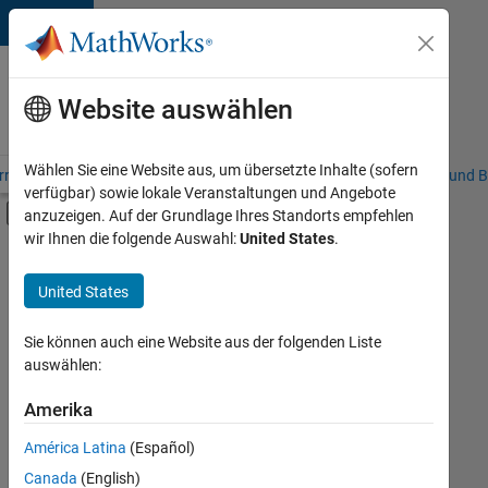
Weiter zum Inhalt
Karriere
bei
Website auswählen
MathWorks
Wählen Sie eine Website aus, um übersetzte Inhalte (sofern
riere – Übersicht
Stellensuche
Niederlassungen
Studierende und B
verfügbar) sowie lokale Veranstaltungen und Angebote
Umschaltung für Off-Canvas-Navigation
anzuzeigen. Auf der Grundlage Ihres Standorts empfehlen
Hauptinhalt
wir Ihnen die folgende Auswahl:
United States
.
FILTER:
Programm für Berufseinsteiger (EDG)
United States
+
5
Infrastructure and Architecture
Product Development
Sie können auch eine Website aus der folgenden Liste
auswählen:
Program Management
Quality Engineering
Amerika
Derzeit
gibt
Technical Writing
América Latina
(Español)
es
keine
Canada
(English)