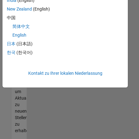
offenen
India
(English)
Stellen
New Zealand
(English)
finden
中国
können,
die
简体中文
Ihren
English
Qualifikationen
日本
(日本語)
entsprechen,
werden
한국
(한국어)
Sie
Mitglied
unseres
Kontakt zu Ihrer lokalen Niederlassung
Talent-
Netzwerks
,
um
Aktualisierungen
zu
neuen
Stellenangeboten
zu
erhalten.