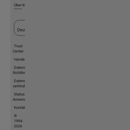
Über MathWorks
Website auswählen
Deutschland
Trust
Center
Handelsmarken
Datenschutz-
Richtlinien
Datendiebstahl
verhindern
Status von
Anwendungen
Kontakt
©
1994-
2026