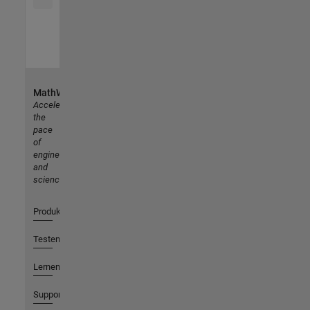
MathWorks
Accelerating
the
pace
of
engineering
and
science
Produkte
Testen oder Kaufen
Lernen
Support