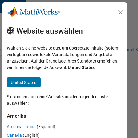
Weiter zum Inhalt
Karriere
bei
Website auswählen
MathWorks
Wählen Sie eine Website aus, um übersetzte Inhalte (sofern
riere – Übersicht
Stellensuche
Niederlassungen
Studierende und B
verfügbar) sowie lokale Veranstaltungen und Angebote
Umschaltung für Off-Canvas-Navigation
anzuzeigen. Auf der Grundlage Ihres Standorts empfehlen
Hauptinhalt
wir Ihnen die folgende Auswahl:
United States
.
FILTER:
Praktika
United States
+
6
Programm für Berufseinsteiger (EDG)
Advanced Support
Sie können auch eine Website aus der folgenden Liste
auswählen:
Business Applications and Tools
Product Development
Amerika
Derzeit
gibt
Program Management
América Latina
(Español)
es
Release Engineering
keine
Canada
(English)