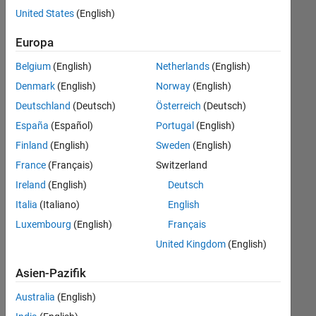
offenen
United States
(English)
Stellen,
die
Europa
Ihren
Suchkriterien
Belgium
(English)
Netherlands
(English)
entsprechen.
Denmark
(English)
Norway
(English)
Sie
Deutschland
(Deutsch)
Österreich
(Deutsch)
können
die
España
(Español)
Portugal
(English)
Suchkriterien
Finland
(English)
Sweden
(English)
weiter
France
(Français)
Switzerland
fassen
oder
Ireland
(English)
Deutsch
alle
Italia
(Italiano)
English
Stellenangebote
Luxembourg
(English)
Français
anzeigen
.
Wenn
United Kingdom
(English)
Sie
Asien-Pazifik
noch
immer
Australia
(English)
keine