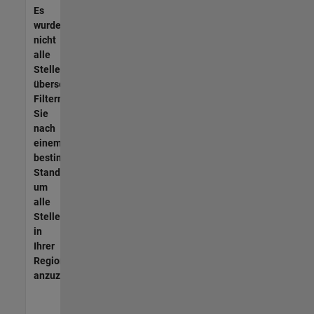
Es
wurden
nicht
alle
Stellen
übersetzt.
Filtern
Sie
nach
einem
bestimmten
Standort,
um
alle
Stellenangebote
in
Ihrer
Region
anzuzeigen.