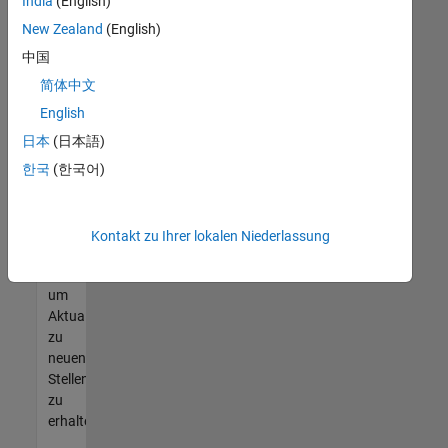
offenen
India
(English)
Stellen
New Zealand
(English)
finden
中国
können,
die
简体中文
Ihren
English
Qualifikationen
日本
(日本語)
entsprechen,
werden
한국
(한국어)
Sie
Mitglied
unseres
Kontakt zu Ihrer lokalen Niederlassung
Talent-
Netzwerks
,
um
Aktualisierungen
zu
neuen
Stellenangeboten
zu
erhalten.