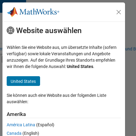
Weiter zum Inhalt
Karriere
bei
Website auswählen
MathWorks
Wählen Sie eine Website aus, um übersetzte Inhalte (sofern
riere – Übersicht
Stellensuche
Niederlassungen
Studierende und B
verfügbar) sowie lokale Veranstaltungen und Angebote
Umschaltung für Off-Canvas-Navigation
anzuzeigen. Auf der Grundlage Ihres Standorts empfehlen
Hauptinhalt
wir Ihnen die folgende Auswahl:
United States
.
FILTER:
Praktika
United States
+
6
Programm für Berufseinsteiger (EDG)
Advanced Support
Sie können auch eine Website aus der folgenden Liste
auswählen:
Business Applications and Tools
Information Technology
Amerika
Derzeit
gibt
Product Development
América Latina
(Español)
es
Release Engineering
keine
Canada
(English)