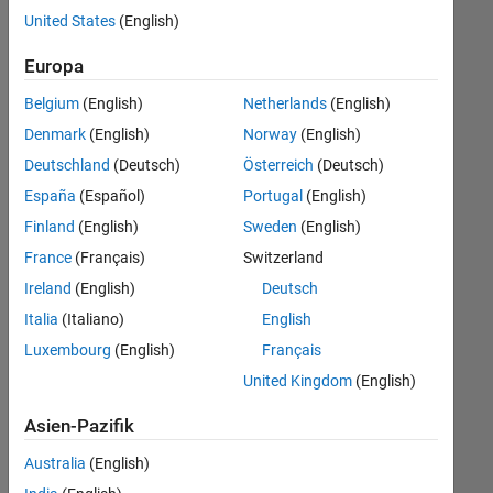
offenen
United States
(English)
Stellen,
die
Europa
Ihren
Suchkriterien
Belgium
(English)
Netherlands
(English)
entsprechen.
Denmark
(English)
Norway
(English)
Sie
Deutschland
(Deutsch)
Österreich
(Deutsch)
können
die
España
(Español)
Portugal
(English)
Suchkriterien
Finland
(English)
Sweden
(English)
weiter
France
(Français)
Switzerland
fassen
oder
Ireland
(English)
Deutsch
alle
Italia
(Italiano)
English
Stellenangebote
Luxembourg
(English)
Français
anzeigen
.
Wenn
United Kingdom
(English)
Sie
Asien-Pazifik
noch
immer
Australia
(English)
keine