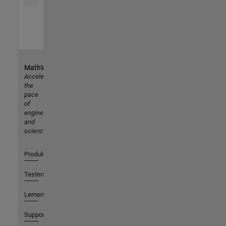
MathWorks
Accelerating
the
pace
of
engineering
and
science
Produkte
Testen oder Kaufen
Lernen
Support