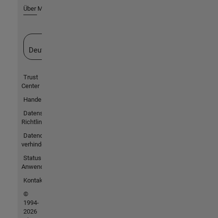
Über MathWorks
Website auswählen
Deutschland
Trust
Center
Handelsmarken
Datenschutz-
Richtlinien
Datendiebstahl
verhindern
Status von
Anwendungen
Kontakt
©
1994-
2026