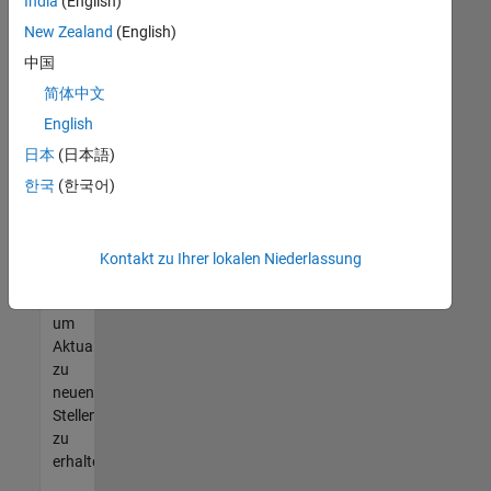
offenen
India
(English)
Stellen
New Zealand
(English)
finden
中国
können,
die
简体中文
Ihren
English
Qualifikationen
日本
(日本語)
entsprechen,
werden
한국
(한국어)
Sie
Mitglied
unseres
Kontakt zu Ihrer lokalen Niederlassung
Talent-
Netzwerks
,
um
Aktualisierungen
zu
neuen
Stellenangeboten
zu
erhalten.