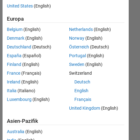
offenen
United States
(English)
Stellen,
die
Europa
Ihren
Suchkriterien
Belgium
(English)
Netherlands
(English)
entsprechen.
Denmark
(English)
Norway
(English)
Sie
Deutschland
(Deutsch)
Österreich
(Deutsch)
können
die
España
(Español)
Portugal
(English)
Suchkriterien
Finland
(English)
Sweden
(English)
weiter
France
(Français)
Switzerland
fassen
oder
Ireland
(English)
Deutsch
alle
Italia
(Italiano)
English
Stellenangebote
Luxembourg
(English)
Français
anzeigen
.
Wenn
United Kingdom
(English)
Sie
Asien-Pazifik
noch
immer
Australia
(English)
keine