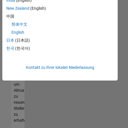
offenen
India
(English)
Stellen
New Zealand
(English)
finden
中国
können,
die
简体中文
Ihren
English
Qualifikationen
日本
(日本語)
entsprechen,
werden
한국
(한국어)
Sie
Mitglied
unseres
Kontakt zu Ihrer lokalen Niederlassung
Talent-
Netzwerks
,
um
Aktualisierungen
zu
neuen
Stellenangeboten
zu
erhalten.