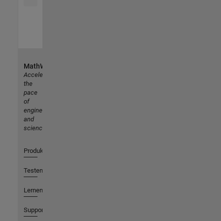
MathWorks
Accelerating
the
pace
of
engineering
and
science
Produkte
Testen oder Kaufen
Lernen
Support