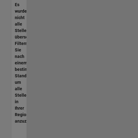
Es
wurden
nicht
alle
Stellen
übersetzt.
Filtern
Sie
nach
einem
bestimmten
Standort,
um
alle
Stellenangebote
in
Ihrer
Region
anzuzeigen.