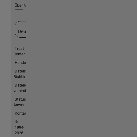
Über MathWorks
Website auswählen
Deutschland
Trust
Center
Handelsmarken
Datenschutz-
Richtlinien
Datendiebstahl
verhindern
Status von
Anwendungen
Kontakt
©
1994-
2026