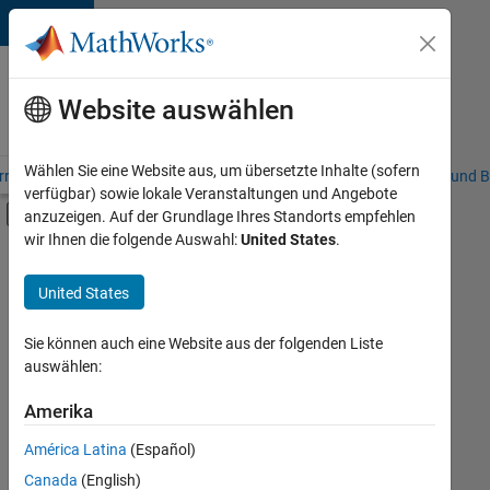
Weiter zum Inhalt
Karriere
bei
Website auswählen
MathWorks
Wählen Sie eine Website aus, um übersetzte Inhalte (sofern
riere – Übersicht
Stellensuche
Niederlassungen
Studierende und B
verfügbar) sowie lokale Veranstaltungen und Angebote
Umschaltung für Off-Canvas-Navigation
anzuzeigen. Auf der Grundlage Ihres Standorts empfehlen
Hauptinhalt
wir Ihnen die folgende Auswahl:
United States
.
FILTER:
Praktika
United States
+
5
Programm für Berufseinsteiger (EDG)
Advanced Support
Sie können auch eine Website aus der folgenden Liste
auswählen:
Information Technology
Product Development
Amerika
Derzeit
gibt
Program Management
América Latina
(Español)
es
keine
Canada
(English)