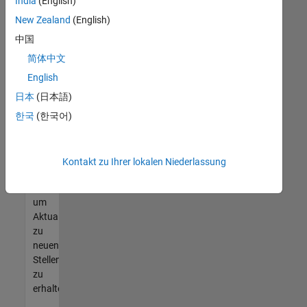
offenen
India
(English)
Stellen
New Zealand
(English)
finden
中国
können,
die
简体中文
Ihren
English
Qualifikationen
日本
(日本語)
entsprechen,
werden
한국
(한국어)
Sie
Mitglied
unseres
Kontakt zu Ihrer lokalen Niederlassung
Talent-
Netzwerks
,
um
Aktualisierungen
zu
neuen
Stellenangeboten
zu
erhalten.