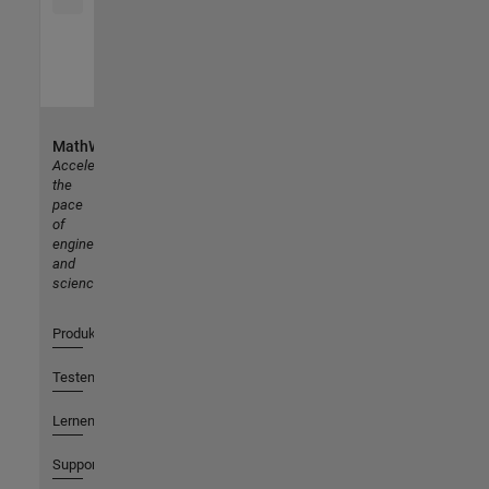
MathWorks
Accelerating
the
pace
of
engineering
and
science
Produkte
Testen oder Kaufen
Lernen
Support