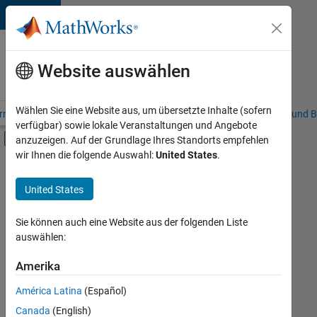
Weiter zum Inhalt
Karriere
bei
Website auswählen
MathWorks
Wählen Sie eine Website aus, um übersetzte Inhalte (sofern
riere – Übersicht
Stellensuche
Niederlassungen
Studierende und B
verfügbar) sowie lokale Veranstaltungen und Angebote
Umschaltung für Off-Canvas-Navigation
anzuzeigen. Auf der Grundlage Ihres Standorts empfehlen
Hauptinhalt
wir Ihnen die folgende Auswahl:
United States
.
FILTER:
Praktika
United States
+
2
Business Applications and Tools
Product Development
Sie können auch eine Website aus der folgenden Liste
auswählen:
Amerika
Derzeit
gibt
América Latina
(Español)
es
keine
Canada
(English)