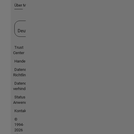
Über MathWorks
Website auswählen
Deutschland
Trust
Center
Handelsmarken
Datenschutz-
Richtlinien
Datendiebstahl
verhindern
Status von
Anwendungen
Kontakt
©
1994-
2026