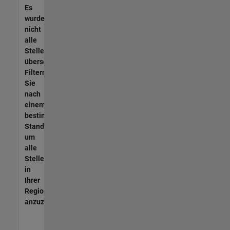
Es
wurden
nicht
alle
Stellen
übersetzt.
Filtern
Sie
nach
einem
bestimmten
Standort,
um
alle
Stellenangebote
in
Ihrer
Region
anzuzeigen.