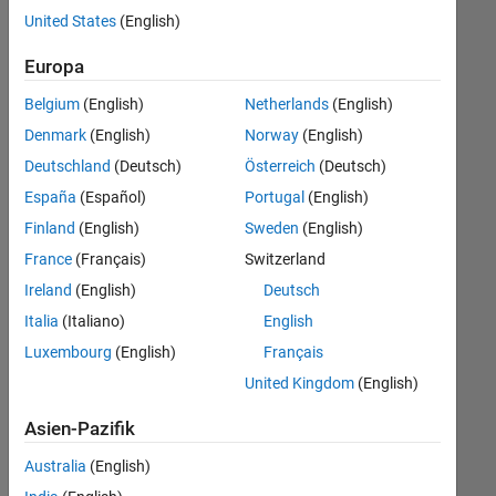
offenen
United States
(English)
Stellen,
die
Europa
Ihren
Suchkriterien
Belgium
(English)
Netherlands
(English)
entsprechen.
Denmark
(English)
Norway
(English)
Sie
Deutschland
(Deutsch)
Österreich
(Deutsch)
können
die
España
(Español)
Portugal
(English)
Suchkriterien
Finland
(English)
Sweden
(English)
weiter
France
(Français)
Switzerland
fassen
oder
Ireland
(English)
Deutsch
alle
Italia
(Italiano)
English
Stellenangebote
Luxembourg
(English)
Français
anzeigen
.
Wenn
United Kingdom
(English)
Sie
Asien-Pazifik
noch
immer
Australia
(English)
keine