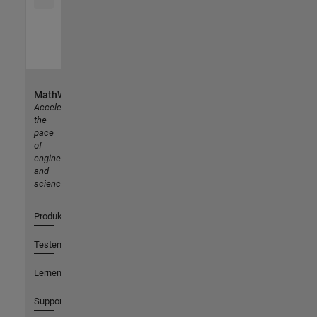
MathWorks
Accelerating
the
pace
of
engineering
and
science
Produkte
Testen oder Kaufen
Lernen
Support