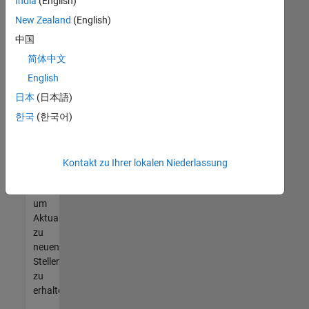
offenen
India
(English)
Stellen
New Zealand
(English)
finden
中国
können,
die
简体中文
Ihren
English
Qualifikationen
日本
(日本語)
entsprechen,
werden
한국
(한국어)
Sie
Mitglied
unseres
Kontakt zu Ihrer lokalen Niederlassung
Talent-
Netzwerks
,
um
Aktualisierungen
zu
neuen
Stellenangeboten
zu
erhalten.