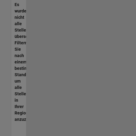
Es
wurden
nicht
alle
Stellen
übersetzt.
Filtern
Sie
nach
einem
bestimmten
Standort,
um
alle
Stellenangebote
in
Ihrer
Region
anzuzeigen.