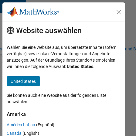
Weiter zum Inhalt
Karriere
bei
Website auswählen
MathWorks
Wählen Sie eine Website aus, um übersetzte Inhalte (sofern
riere – Übersicht
Stellensuche
Niederlassungen
Studierende und B
verfügbar) sowie lokale Veranstaltungen und Angebote
Umschaltung für Off-Canvas-Navigation
anzuzeigen. Auf der Grundlage Ihres Standorts empfehlen
Hauptinhalt
wir Ihnen die folgende Auswahl:
United States
.
FILTER:
Education Sales
United States
+
3
Marketing Services
Business Model Team
Sie können auch eine Website aus der folgenden Liste
auswählen:
Legal
Amerika
Derzeit
gibt
América Latina
(Español)
es
keine
Canada
(English)