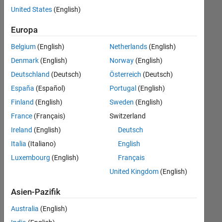
offenen
United States
(English)
Stellen,
die
Europa
Ihren
Suchkriterien
Belgium
(English)
Netherlands
(English)
entsprechen.
Denmark
(English)
Norway
(English)
Sie
Deutschland
(Deutsch)
Österreich
(Deutsch)
können
die
España
(Español)
Portugal
(English)
Suchkriterien
Finland
(English)
Sweden
(English)
weiter
France
(Français)
Switzerland
fassen
oder
Ireland
(English)
Deutsch
alle
Italia
(Italiano)
English
Stellenangebote
Luxembourg
(English)
Français
anzeigen
.
Wenn
United Kingdom
(English)
Sie
Asien-Pazifik
noch
immer
Australia
(English)
keine