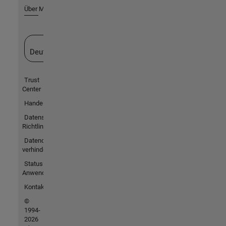
Über MathWorks
Website auswählen
Deutschland
Trust
Center
Handelsmarken
Datenschutz-
Richtlinien
Datendiebstahl
verhindern
Status von
Anwendungen
Kontakt
©
1994-
2026