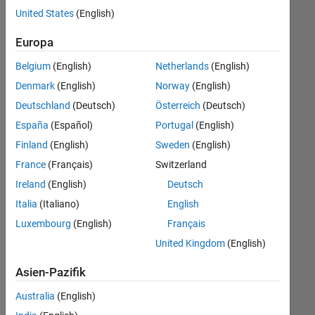
offenen
United States
(English)
Stellen,
die
Europa
Ihren
Suchkriterien
Belgium
(English)
Netherlands
(English)
entsprechen.
Denmark
(English)
Norway
(English)
Sie
Deutschland
(Deutsch)
Österreich
(Deutsch)
können
die
España
(Español)
Portugal
(English)
Suchkriterien
Finland
(English)
Sweden
(English)
weiter
France
(Français)
Switzerland
fassen
oder
Ireland
(English)
Deutsch
alle
Italia
(Italiano)
English
Stellenangebote
Luxembourg
(English)
Français
anzeigen
.
Wenn
United Kingdom
(English)
Sie
Asien-Pazifik
noch
immer
Australia
(English)
keine