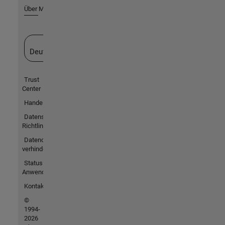
Über MathWorks
Website auswählen
Deutschland
Trust
Center
Handelsmarken
Datenschutz-
Richtlinien
Datendiebstahl
verhindern
Status von
Anwendungen
Kontakt
©
1994-
2026