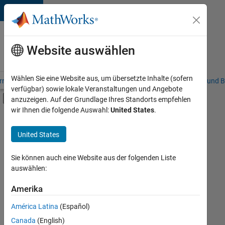
Weiter zum Inhalt
Karriere
bei
Website auswählen
MathWorks
Wählen Sie eine Website aus, um übersetzte Inhalte (sofern
riere – Übersicht
Stellensuche
Niederlassungen
Studierende und B
verfügbar) sowie lokale Veranstaltungen und Angebote
Umschaltung für Off-Canvas-Navigation
anzuzeigen. Auf der Grundlage Ihres Standorts empfehlen
Hauptinhalt
wir Ihnen die folgende Auswahl:
United States
.
FILTER:
Information Technology
United States
+
3
Sales Operations
Business Model Team
Sie können auch eine Website aus der folgenden Liste
auswählen:
Legal
Amerika
Derzeit
gibt
América Latina
(Español)
es
keine
Canada
(English)