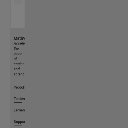
MathWorks
Accelerating
the
pace
of
engineering
and
science
Produkte
Testen oder Kaufen
Lernen
Support