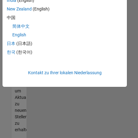
offenen
India
(English)
Stellen
New Zealand
(English)
finden
中国
können,
die
简体中文
Ihren
English
Qualifikationen
日本
(日本語)
entsprechen,
werden
한국
(한국어)
Sie
Mitglied
unseres
Kontakt zu Ihrer lokalen Niederlassung
Talent-
Netzwerks
,
um
Aktualisierungen
zu
neuen
Stellenangeboten
zu
erhalten.