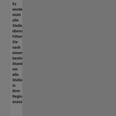
Es
wurden
nicht
alle
Stellen
übersetzt.
Filtern
Sie
nach
einem
bestimmten
Standort,
um
alle
Stellenangebote
in
Ihrer
Region
anzuzeigen.