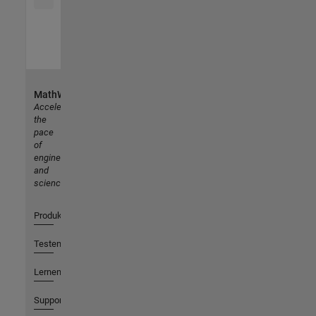
MathWorks
Accelerating
the
pace
of
engineering
and
science
Produkte
Testen oder Kaufen
Lernen
Support