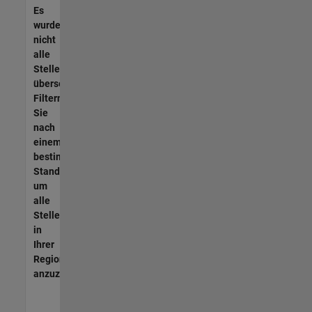
Es
wurden
nicht
alle
Stellen
übersetzt.
Filtern
Sie
nach
einem
bestimmten
Standort,
um
alle
Stellenangebote
in
Ihrer
Region
anzuzeigen.