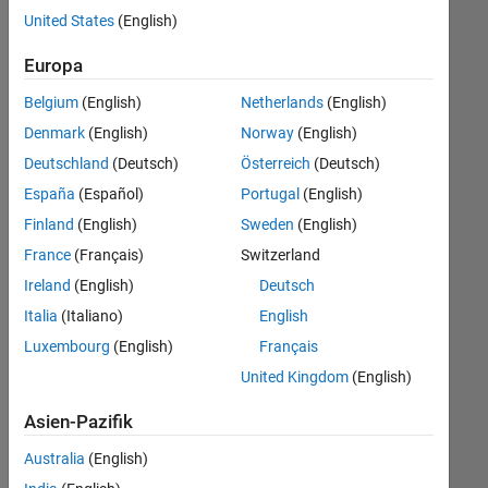
offenen
United States
(English)
Stellen,
die
Europa
Ihren
Suchkriterien
Belgium
(English)
Netherlands
(English)
entsprechen.
Denmark
(English)
Norway
(English)
Sie
Deutschland
(Deutsch)
Österreich
(Deutsch)
können
die
España
(Español)
Portugal
(English)
Suchkriterien
Finland
(English)
Sweden
(English)
weiter
France
(Français)
Switzerland
fassen
oder
Ireland
(English)
Deutsch
alle
Italia
(Italiano)
English
Stellenangebote
Luxembourg
(English)
Français
anzeigen
.
Wenn
United Kingdom
(English)
Sie
Asien-Pazifik
noch
immer
Australia
(English)
keine