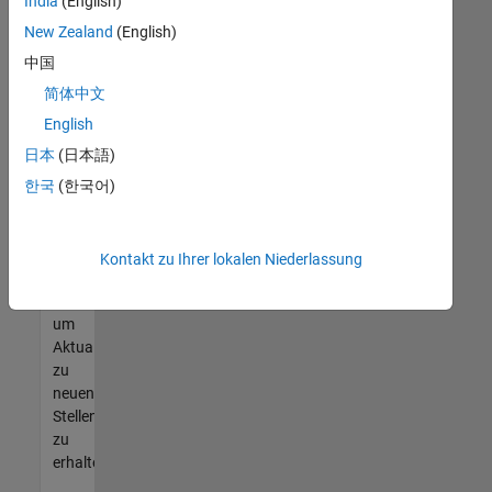
offenen
India
(English)
Stellen
New Zealand
(English)
finden
中国
können,
die
简体中文
Ihren
English
Qualifikationen
日本
(日本語)
entsprechen,
werden
한국
(한국어)
Sie
Mitglied
unseres
Kontakt zu Ihrer lokalen Niederlassung
Talent-
Netzwerks
,
um
Aktualisierungen
zu
neuen
Stellenangeboten
zu
erhalten.