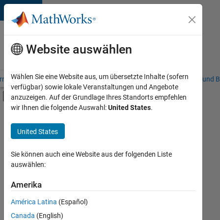
Weiter zum Inhalt
Karriere
bei
Website auswählen
MathWorks
Wählen Sie eine Website aus, um übersetzte Inhalte (sofern
riere – Übersicht
Stellensuche
Niederlassungen
Studierende und B
verfügbar) sowie lokale Veranstaltungen und Angebote
Umschaltung für Off-Canvas-Navigation
anzuzeigen. Auf der Grundlage Ihres Standorts empfehlen
Hauptinhalt
wir Ihnen die folgende Auswahl:
United States
.
FILTER:
Commercial Sales
United States
+
2
Finance and Operations
Legal
Sie können auch eine Website aus der folgenden Liste
auswählen:
Amerika
Derzeit
gibt
América Latina
(Español)
es
keine
Canada
(English)