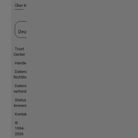
Über MathWorks
Website auswählen
Deutschland
Trust
Center
Handelsmarken
Datenschutz-
Richtlinien
Datendiebstahl
verhindern
Status von
Anwendungen
Kontakt
©
1994-
2026