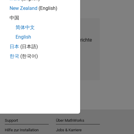
New Zealand
(English)
中国
alent Network beitreten
简体中文
English
Sie personalisierte Stellenangebote, Berichte
日本
(日本語)
und Unternehmensneuigkeiten.
한국
(한국어)
Melden Sie sich noch heute an
Support
Über MathWorks
Hilfe zur Installation
Jobs & Karriere