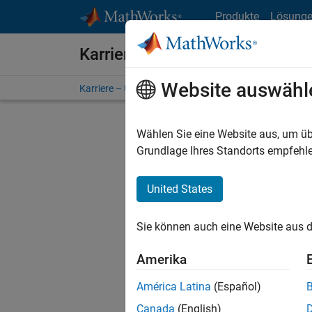
Weiter zum Inhalt
Produkte
Lösung
Karriere bei MathWorks
Website auswähl
Karriere – Übersicht
Stellensuche
Niederlassunge
Wählen Sie eine Website aus, um üb
Grundlage Ihres Standorts empfehle
United States
Derzeit
Sie könn
Sie können auch eine Website aus d
Stellen f
Aktualis
Amerika
Es wurde
América Latina
(Español)
Region a
Canada
(English)