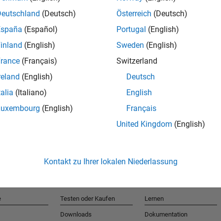
Deutschland
(Deutsch)
Österreich
(Deutsch)
España
(Español)
Portugal
(English)
T
inland
(English)
Sweden
(English)
rance
(Français)
Switzerland
Erhalten 
reland
(English)
Deutsch
talia
(Italiano)
English
Luxembourg
(English)
Français
United Kingdom
(English)
Kontakt zu Ihrer lokalen Niederlassung
e
Testen oder Kaufen
Lernen
Downloads
Dokumentation