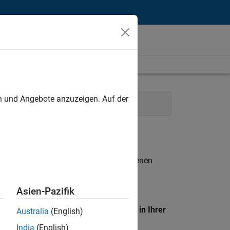
unt
en und Angebote anzuzeigen. Auf der
ance and Operations
n entsprechen.
eigen
. Wenn Sie noch immer keine offenen
 Mitglied unseres
Talent-Netzwerks
, um
Asien-Pazifik
en Standort, um alle Stellenangebote in Ihrer
Australia
(English)
India
(English)