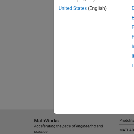
United States
(English)
F
F
I
I
MathWorks
Produkt
Accelerating the pace of engineering and
MATLAB
science