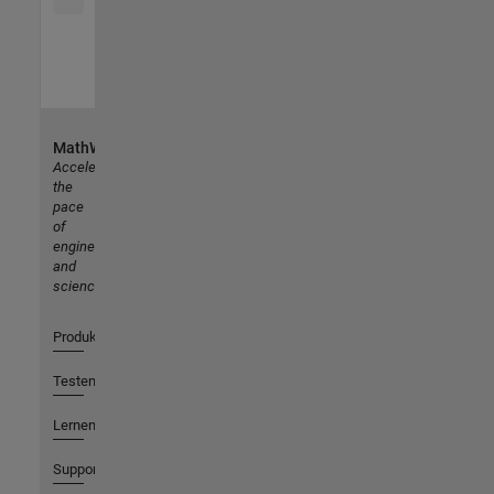
MathWorks
Accelerating
the
pace
of
engineering
and
science
Produkte
Testen oder Kaufen
Lernen
Support