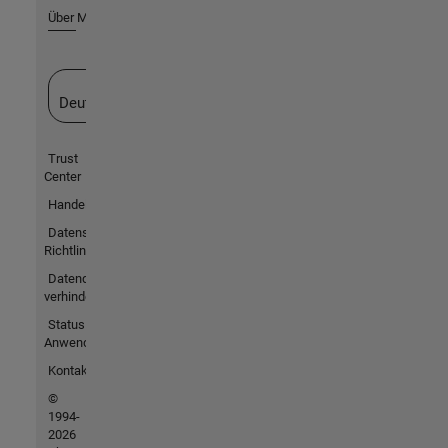
Über MathWorks
Website auswählen
Deutschland
Trust
Center
Handelsmarken
Datenschutz-
Richtlinien
Datendiebstahl
verhindern
Status von
Anwendungen
Kontakt
©
1994-
2026