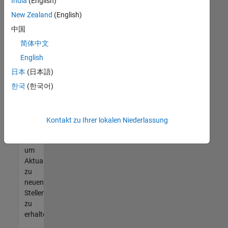
offenen
India
(English)
Stellen
New Zealand
(English)
finden
中国
können,
die
简体中文
Ihren
English
Qualifikationen
日本
(日本語)
entsprechen,
werden
한국
(한국어)
Sie
Mitglied
unseres
Kontakt zu Ihrer lokalen Niederlassung
Talent-
Netzwerks
,
um
Aktualisierungen
zu
neuen
Stellenangeboten
zu
erhalten.