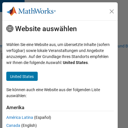
Weiter zum Inhalt
Karriere
bei
Website auswählen
MathWorks
Wählen Sie eine Website aus, um übersetzte Inhalte (sofern
riere – Übersicht
Stellensuche
Niederlassungen
Studierende und B
verfügbar) sowie lokale Veranstaltungen und Angebote
Umschaltung für Off-Canvas-Navigation
anzuzeigen. Auf der Grundlage Ihres Standorts empfehlen
Hauptinhalt
wir Ihnen die folgende Auswahl:
United States
.
FILTER:
Information Technology
United States
+
4
Inside Sales
Marketing Communications
Sie können auch eine Website aus der folgenden Liste
auswählen:
Marketing Services
Legal
Amerika
Derzeit
gibt
América Latina
(Español)
es
keine
Canada
(English)