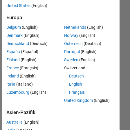
offenen
United States
(English)
Stellen,
die
Europa
Ihren
Suchkriterien
Belgium
(English)
Netherlands
(English)
entsprechen.
Denmark
(English)
Norway
(English)
Sie
Deutschland
(Deutsch)
Österreich
(Deutsch)
können
die
España
(Español)
Portugal
(English)
Suchkriterien
Finland
(English)
Sweden
(English)
weiter
France
(Français)
Switzerland
fassen
oder
Ireland
(English)
Deutsch
alle
Italia
(Italiano)
English
Stellenangebote
Luxembourg
(English)
Français
anzeigen
.
Wenn
United Kingdom
(English)
Sie
Asien-Pazifik
noch
immer
Australia
(English)
keine