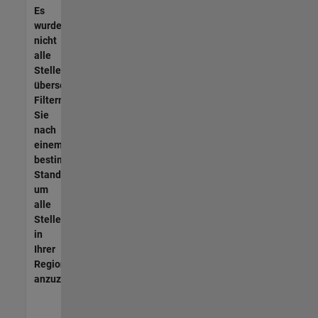
Es
wurden
nicht
alle
Stellen
übersetzt.
Filtern
Sie
nach
einem
bestimmten
Standort,
um
alle
Stellenangebote
in
Ihrer
Region
anzuzeigen.