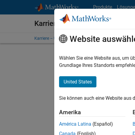
Weiter zum Inhalt
Produkte
Lösung
Karriere bei MathWorks
Website auswähl
Karriere – Übersicht
Stellensuche
Niederlassunge
Wählen Sie eine Website aus, um üb
F
Grundlage Ihres Standorts empfehle
United States
Derzeit
Sie könn
Sie können auch eine Website aus d
Stellen f
Aktualis
Amerika
Es wurde
América Latina
(Español)
Region a
Canada
(English)