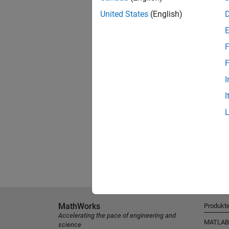
United States
(English)
F
F
I
I
MathWorks
Produkt
Accelerating the pace of engineering and
MATLAB
science