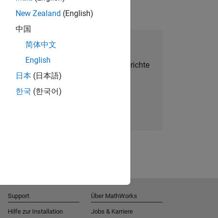
New Zealand
(English)
中国
alent Network beitreten
简体中文
English
Sie personalisierte Stellenangebote, Berichte
日本
(日本語)
und Unternehmensneuigkeiten.
한국
(한국어)
Melden Sie sich noch heute an
Support
Über MathWorks
Hilfe zur Installation
Jobs & Karriere