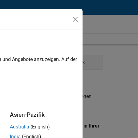
unt
en und Angebote anzuzeigen. Auf der
g Communications
Marketing Services
n entsprechen.
eigen
. Wenn Sie noch immer keine offenen
 Mitglied unseres
Talent-Netzwerks
, um
Asien-Pazifik
en Standort, um alle Stellenangebote in Ihrer
Australia
(English)
India
(English)