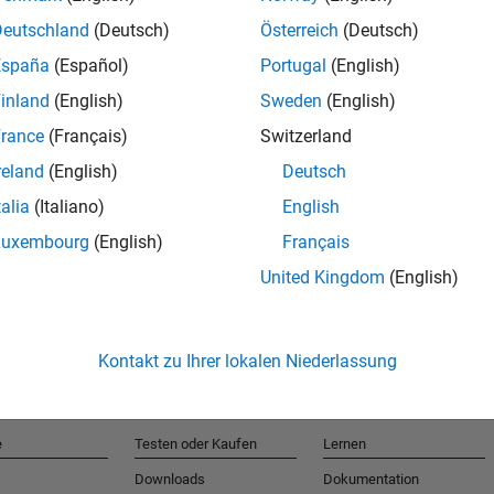
Deutschland
(Deutsch)
Österreich
(Deutsch)
España
(Español)
Portugal
(English)
T
inland
(English)
Sweden
(English)
rance
(Français)
Switzerland
Erhalten 
reland
(English)
Deutsch
talia
(Italiano)
English
Luxembourg
(English)
Français
United Kingdom
(English)
Kontakt zu Ihrer lokalen Niederlassung
e
Testen oder Kaufen
Lernen
Downloads
Dokumentation