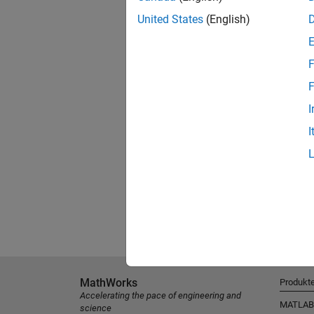
United States
(English)
F
F
I
I
MathWorks
Produkt
Accelerating the pace of engineering and
MATLAB
science