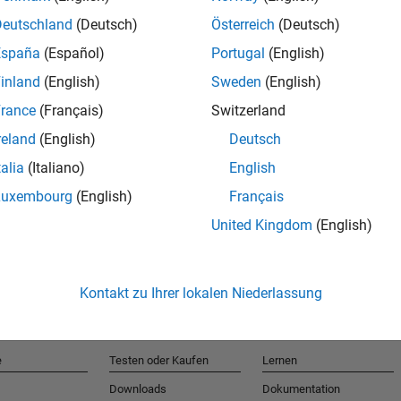
Deutschland
(Deutsch)
Österreich
(Deutsch)
España
(Español)
Portugal
(English)
T
inland
(English)
Sweden
(English)
rance
(Français)
Switzerland
Erhalten 
reland
(English)
Deutsch
talia
(Italiano)
English
Luxembourg
(English)
Français
United Kingdom
(English)
Kontakt zu Ihrer lokalen Niederlassung
e
Testen oder Kaufen
Lernen
Downloads
Dokumentation