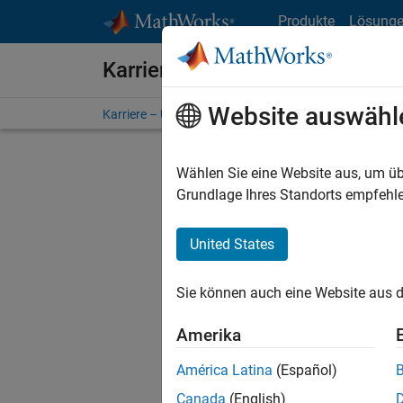
Weiter zum Inhalt
Produkte
Lösung
Karriere bei MathWorks
Website auswähl
Karriere – Übersicht
Stellensuche
Niederlassunge
Wählen Sie eine Website aus, um üb
Grundlage Ihres Standorts empfehle
United States
Derzeit
Sie könn
Sie können auch eine Website aus d
Stellen f
Aktualis
Amerika
Es wurde
América Latina
(Español)
Region a
Canada
(English)