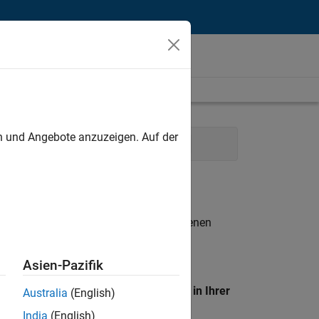
unt
en und Angebote anzuzeigen. Auf der
Marketing Communications
Legal
n entsprechen.
eigen
. Wenn Sie noch immer keine offenen
 Mitglied unseres
Talent-Netzwerks
, um
Asien-Pazifik
en Standort, um alle Stellenangebote in Ihrer
Australia
(English)
India
(English)