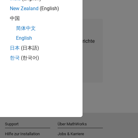
New Zealand
(English)
中国
alent Network beitreten
简体中文
English
Sie personalisierte Stellenangebote, Berichte
日本
(日本語)
und Unternehmensneuigkeiten.
한국
(한국어)
Melden Sie sich noch heute an
Support
Über MathWorks
Hilfe zur Installation
Jobs & Karriere